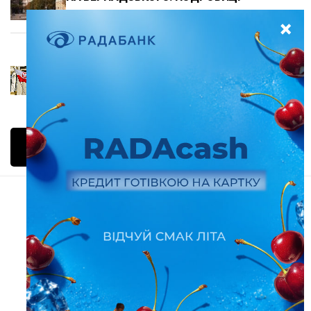
31.05.2026 17:00
СВІТ
НАЦІОНАЛЬНИЙ БАНК ПОЛЬЩІ: ЧОМУ
ЦІНИ ЗРОСТАЮТЬ ПОВІЛЬНІШЕ, АЛЕ
КРЕДИТИ НЕ СТАЮТЬ ДЕШЕВШИМИ
31.05.2026 16:21
БІЛЬШЕ ДОПИСІВ
Запоріжжя
Війна
Україна
Світ
Регіони
Про нас