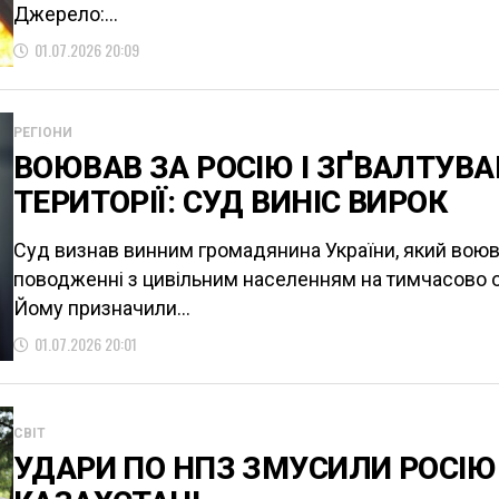
Джерело:...
01.07.2026 20:09
РЕГІОНИ
ВОЮВАВ ЗА РОСІЮ І ЗҐВАЛТУВА
ТЕРИТОРІЇ: СУД ВИНІС ВИРОК
Суд визнав винним громадянина України, який воюва
поводженні з цивільним населенням на тимчасово оку
Йому призначили...
01.07.2026 20:01
СВІТ
УДАРИ ПО НПЗ ЗМУСИЛИ РОСІЮ