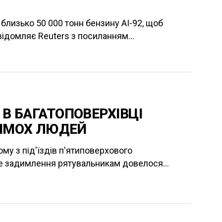
близько 50 000 тонн бензину АІ-92, щоб
відомляє Reuters з посиланням...
 В БАГАТОПОВЕРХІВЦІ
ІМОХ ЛЮДЕЙ
ому з під'їздів п'ятиповерхового
не задимлення рятувальникам довелося...