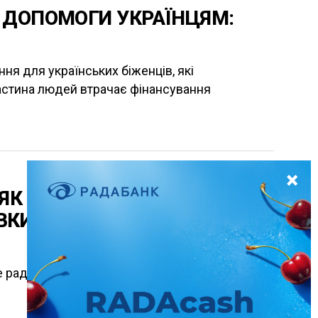
 ДОПОМОГИ УКРАЇНЦЯМ:
ня для українських біженців, які
астина людей втрачає фінансування
ЯК У ЗАПОРІЖЖІ
ВКИ ПІСЛЯ ВОРОЖИХ
е радіти? Жити треба. А все інше – це вже