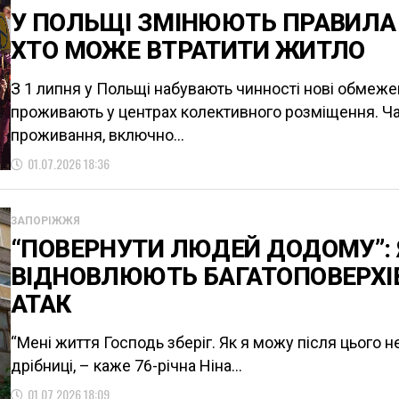
У ПОЛЬЩІ ЗМІНЮЮТЬ ПРАВИЛА
ХТО МОЖЕ ВТРАТИТИ ЖИТЛО
З 1 липня у Польщі набувають чинності нові обмежен
проживають у центрах колективного розміщення. Ч
проживання, включно...
01.07.2026 18:36
ЗАПОРІЖЖЯ
“ПОВЕРНУТИ ЛЮДЕЙ ДОДОМУ”: 
ВІДНОВЛЮЮТЬ БАГАТОПОВЕРХІ
АТАК
“Мені життя Господь зберіг. Як я можу після цього н
дрібниці, – каже 76-річна Ніна...
01.07.2026 18:09