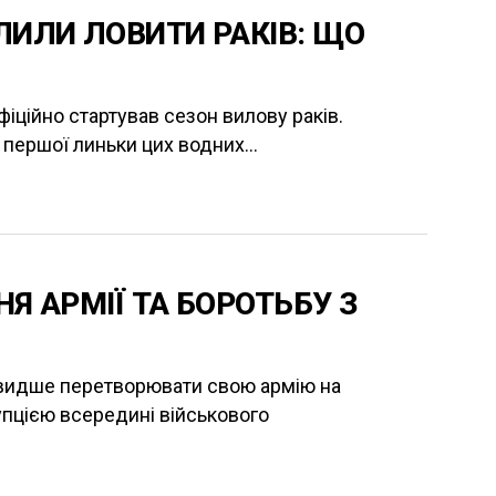
ИЛИ ЛОВИТИ РАКІВ: ЩО
фіційно стартував сезон вилову раків.
 першої линьки цих водних...
Я АРМІЇ ТА БОРОТЬБУ З
швидше перетворювати свою армію на
упцією всередині військового