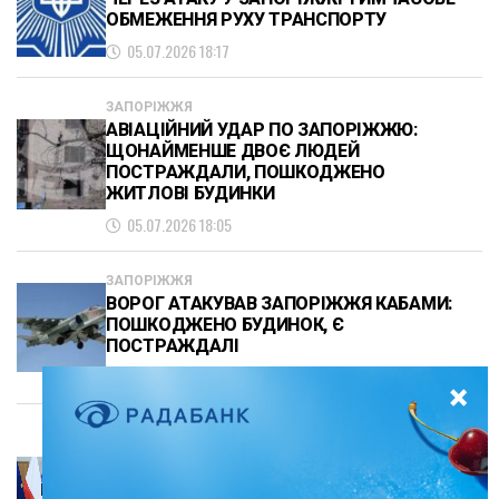
ОБМЕЖЕННЯ РУХУ ТРАНСПОРТУ
05.07.2026 18:17
ЗАПОРІЖЖЯ
АВІАЦІЙНИЙ УДАР ПО ЗАПОРІЖЖЮ:
ЩОНАЙМЕНШЕ ДВОЄ ЛЮДЕЙ
ПОСТРАЖДАЛИ, ПОШКОДЖЕНО
ЖИТЛОВІ БУДИНКИ
05.07.2026 18:05
ЗАПОРІЖЖЯ
ВОРОГ АТАКУВАВ ЗАПОРІЖЖЯ КАБАМИ:
ПОШКОДЖЕНО БУДИНОК, Є
ПОСТРАЖДАЛІ
05.07.2026 17:32
СВІТ
МІНІСТР ОБОРОНИ ПОЛЬЩІ ДОРУЧИВ
РОЗСЕКРЕТИТИ ВІЙСЬКОВУ ДОПОМОГУ
УКРАЇНІ