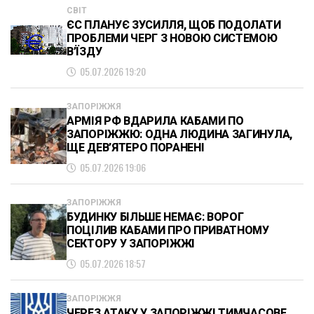
СВІТ
ЄС ПЛАНУЄ ЗУСИЛЛЯ, ЩОБ ПОДОЛАТИ
ПРОБЛЕМИ ЧЕРГ З НОВОЮ СИСТЕМОЮ
В’ЇЗДУ
05.07.2026 19:20
ЗАПОРІЖЖЯ
АРМІЯ РФ ВДАРИЛА КАБАМИ ПО
ЗАПОРІЖЖЮ: ОДНА ЛЮДИНА ЗАГИНУЛА,
ЩЕ ДЕВ’ЯТЕРО ПОРАНЕНІ
05.07.2026 19:06
ЗАПОРІЖЖЯ
БУДИНКУ БІЛЬШЕ НЕМАЄ: ВОРОГ
ПОЦІЛИВ КАБАМИ ПРО ПРИВАТНОМУ
СЕКТОРУ У ЗАПОРІЖЖІ
05.07.2026 18:57
ЗАПОРІЖЖЯ
ЧЕРЕЗ АТАКУ У ЗАПОРІЖЖІ ТИМЧАСОВЕ