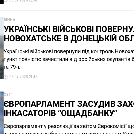
ВІЙНА
УКРАЇНСЬКІ ВІЙСЬКОВІ ПОВЕРН
НОВОХАТСЬКЕ В ДОНЕЦЬКІЙ ОБ
Українські військові повернули під контроль Новоха
пункт повністю зачистили від російських окупантів б
та 79-ї...
08.07.2026 21:43
СВІТ
ЄВРОПАРЛАМЕНТ ЗАСУДИВ ЗА
ІНКАСАТОРІВ “ОЩАДБАНКУ”
Європарламент у резолюції за звітом Єврокомісії щ
згадав ситуацію із безпідставним захопленням Угор