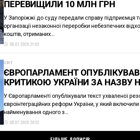
ПЕРЕВИЩИЛИ 10 МЛН ГРН
У Запоріжжі до суду передали справу підприємця т
організації незаконної переробки небезпечних відход
коштів, отриманих...
08.07.2026 21:02
СВІТ
ЄВРОПАРЛАМЕНТ ОПУБЛІКУВАВ 
КРИТИКОЮ УКРАЇНИ ЗА НАЗВУ Н
У Європарламенті опублікували текст ухваленої резо
євроінтеграційних реформ України, у який включили 
найменування одного з...
08.07.2026 20:51
БІЛЬШЕ ДОПИСІВ