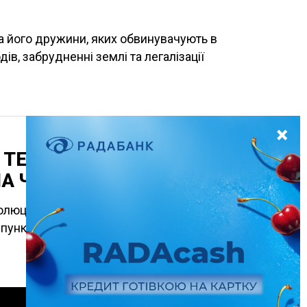
а його дружини, яких обвинувачують в
ів, забрудненні землі та легалізації
ТЕКСТ РЕЗОЛЮЦІЇ З
А ЧЕСТЬ ГЕРОЇВ УПА
люції за звітом Єврокомісії щодо
пункт із критикою Києва за