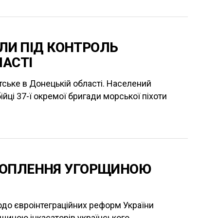
УЛИ ПІД КОНТРОЛЬ
ЛАСТІ
тське в Донецькій області. Населений
ійці 37-ї окремої бригади морської піхоти
ХОПЛЕННЯ УГОРЩИНОЮ
одо євроінтеграційних реформ України
щиною інкасаторів українського