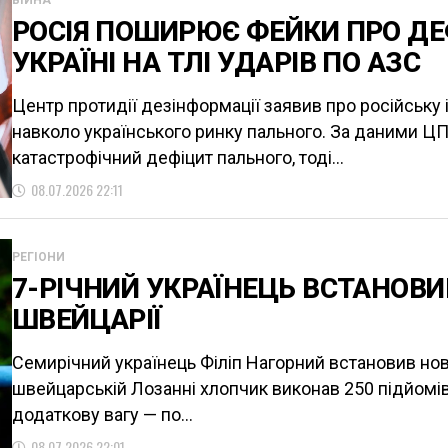
ВІЙНА
РОСІЯ ПОШИРЮЄ ФЕЙКИ ПРО ДЕ
УКРАЇНІ НА ТЛІ УДАРІВ ПО АЗС
Центр протидії дезінформації заявив про російську
навколо українського ринку пального. За даними Ц
катастрофічний дефіцит пального, тоді...
08.07.2026 22:11
РЕГІОНИ
7-РІЧНИЙ УКРАЇНЕЦЬ ВСТАНОВИ
ШВЕЙЦАРІЇ
Семирічний українець Філіп Нагорний встановив нов
швейцарській Лозанні хлопчик виконав 250 підйомі
додаткову вагу — по...
08.07.2026 22:01