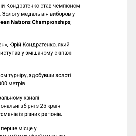
ій Кондратенко став чемпіоном
. Золоту медаль він виборов у
pean Nations Championships
,
н», Юрій Кондратенко, який
виступав у змішаному екіпажі
ом турніру, здобувши золоті
000 метрів.
вальному каналі
нальні збірні з 25 країн
менів із різних регіонів.
а перше місце у