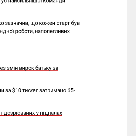
тус найсильнішої команди
о зазначив, що кожен старт був
ндної роботи, наполегливих
ез змін вирок батьку за
 за $10 тисяч: затримано 65-
 підозрюваних у підпалах