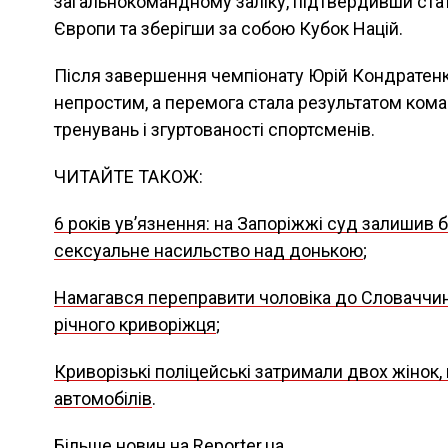
загальнокомандному заліку, підтвердивши ста
Європи та зберігши за собою Кубок Націй.
Після завершення чемпіонату Юрій Кондратенк
непростим, а перемога стала результатом кома
тренувань і згуртованості спортсменів.
ЧИТАЙТЕ ТАКОЖ:
6 років увʼязнення: на Запоріжжі суд залишив б
сексуальне насильство над донькою
;
Намагався переправити чоловіка до Словаччини
річного криворіжця
;
Криворізькі поліцейські затримали двох жінок,
автомобілів
.
Більше новин на Reporter.ua