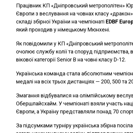
Працівник КП «Дніпровський метрополітен» Юр
Європи з веслування на човнах класу «дракон»
складі збірної України на чемпіонаті
EDBF Euro
який проходив у німецькому Мюнхені.
Як повідомили у КП «Дніпровський метрополіте
очолює службу колії та споруд підприємства, 
вікової категорії Senior B на човні класу D-12.
Українська команда стала абсолютним чемпіон
медалі на всіх трьох дистанціях — 200, 500 та 2
Змагання відбувалися на олімпійському веслу
Обершлайсхайм. У чемпіонаті взяли участь націо
Європи, а Україну представляли понад 70 спортс
За підсумками турніру українська збірна посіл