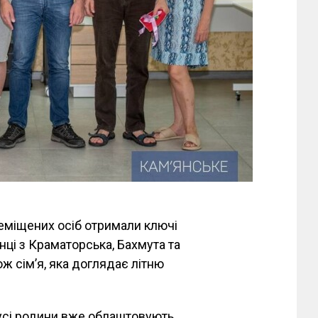
еміщених осіб отримали ключі
нці з Краматорська, Бахмута та
ож сім’я, яка доглядає літню
 усі родини вже облаштовують