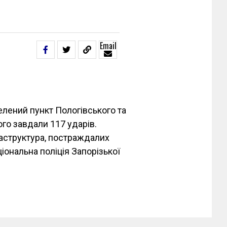
Email
селений пункт Пологівського та
ого завдали 117 ударів.
аструктура, постраждалих
іональна поліція Запорізької