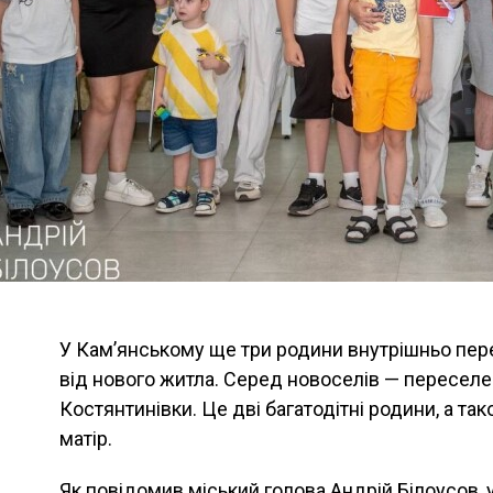
У Кам’янському ще три родини внутрішньо пер
від нового житла. Серед новоселів — переселе
Костянтинівки. Це дві багатодітні родини, а так
матір.
Як повідомив міський голова Андрій Білоусов,