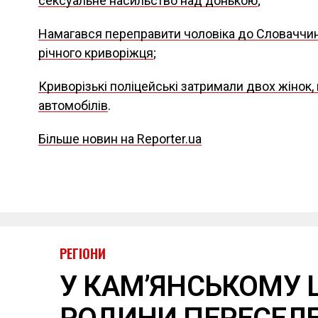
сексуальне насильство над донькою
;
Намагався переправити чоловіка до Словаччини
річного криворіжця
;
Криворізькі поліцейські затримали двох жінок,
автомобілів
.
Більше новин на Reporter.ua
РЕГІОНИ
У КАМ’ЯНСЬКОМУ 