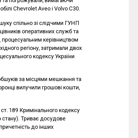
ли та погрожували, вимагаючи
білі Chevrolet Aveo і Volvo C30.
шуку спільно зі слідчими ГУНП
ацівників оперативних служб та
ід процесуальним керівництвом
хідного регіону, затримали двох
оцесуального кодексу України
обшуків за місцями мешкання та
ронці вилучили грошові кошти,
 ст. 189 Кримінального кодексу
о стану). Триває досудове
причетність до інших