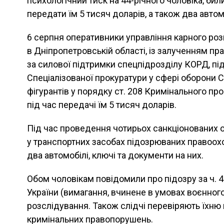
психологічний тиск на 44-річного чоловіка, би
передати їм 5 тисяч доларів, а також два автомо
6 серпня оперативники управління карного роз
в Дніпропетровській області, із залученням пр
за силової підтримки спецпідрозділу КОРД, п
Спеціалізованої прокуратури у сфері оборони С
фігурантів у порядку ст. 208 Кримінального пр
під час передачі їм 5 тисяч доларів.
Під час проведення чотирьох санкціонованих 
у транспортних засобах підозрюваних правоохо
два автомобілі, ключі та документи на них.
Обом чоловікам повідомили про підозру за ч. 4
України (вимагання, вчинене в умовах воєнног
розслідування. Також слідчі перевіряють їхню 
кримінальних правопорушень.