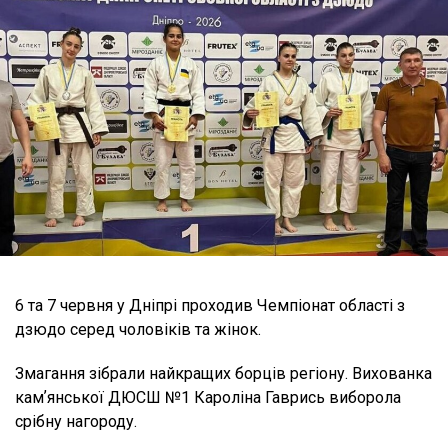
6 та 7 червня у Дніпрі проходив Чемпіонат області з
дзюдо серед чоловіків та жінок.
Змагання зібрали найкращих борців регіону. Вихованка
камʼянської ДЮСШ №1 Кароліна Гаврись виборола
срібну нагороду.