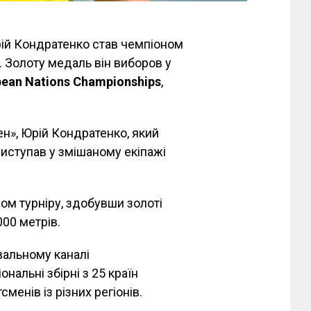
ій Кондратенко став чемпіоном
. Золоту медаль він виборов у
pean Nations Championships
,
н», Юрій Кондратенко, який
виступав у змішаному екіпажі
ом турніру, здобувши золоті
000 метрів.
вальному каналі
нальні збірні з 25 країн
менів із різних регіонів.