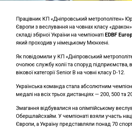
Працівник КП «Дніпровський метрополітен» Юр
Європи з веслування на човнах класу «дракон»
складі збірної України на чемпіонаті
EDBF Euro
який проходив у німецькому Мюнхені.
Як повідомили у КП «Дніпровський метрополіте
очолює службу колії та споруд підприємства, 
вікової категорії Senior B на човні класу D-12.
Українська команда стала абсолютним чемпіон
медалі на всіх трьох дистанціях — 200, 500 та 2
Змагання відбувалися на олімпійському веслу
Обершлайсхайм. У чемпіонаті взяли участь націо
Європи, а Україну представляли понад 70 спортс