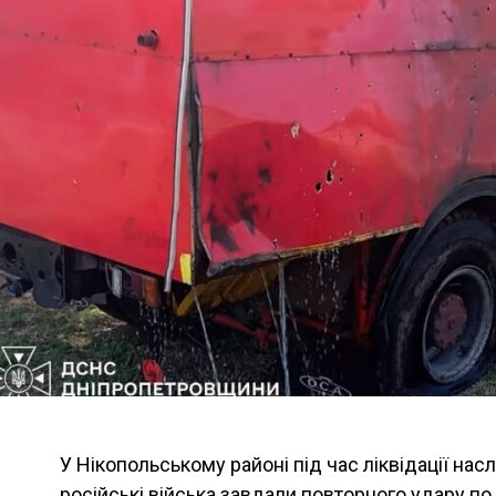
У Нікопольському районі під час ліквідації нас
російські війська завдали повторного удару по