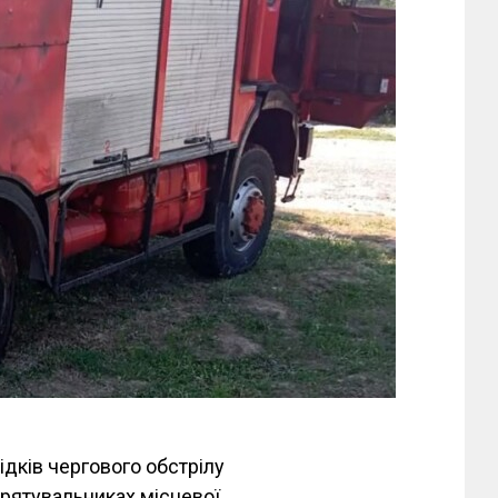
лідків чергового обстрілу
 рятувальниках місцевої