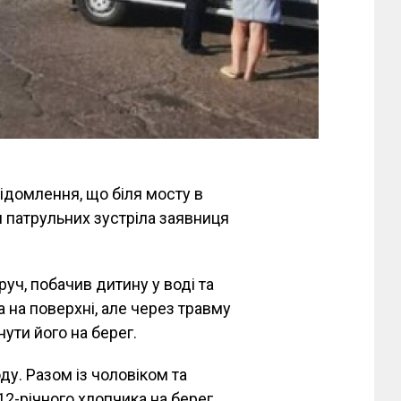
ідомлення, що біля мосту в
и патрульних зустріла заявниця
руч, побачив дитину у воді та
а на поверхні, але через травму
ути його на берег.
у. Разом із чоловіком та
-річного хлопчика на берег.