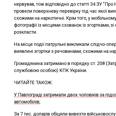
нервував, тож відповідно до статті 34 ЗУ "Про 
провели поверхневу перевірку під час якої вия
схожими на наркотичні. Крім того, у мобільном
фотографії із місцями схованок із згортками, зі с
розкласти.
На місце події патрульні викликали слідчо-опе
виявлені згортки з речовинами, схожими на нар
Громадянина затримано в порядку ст. 208 (З
службовою особою) КПК України.
ЧИТАЙТЕ ТАКОЖ:
У Павлограді затримали двох чоловіків за підо
автомобілів
;
За 7 тис. доларів обіцяли вивезти військовосл