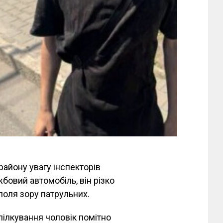
району увагу інспекторів
бовий автомобіль, він різко
поля зору патрульних.
пілкування чоловік помітно