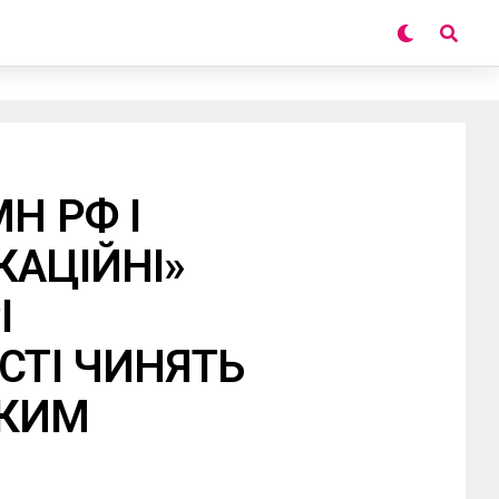
Н РФ І
КАЦІЙНІ»
І
СТІ ЧИНЯТЬ
ЬКИМ