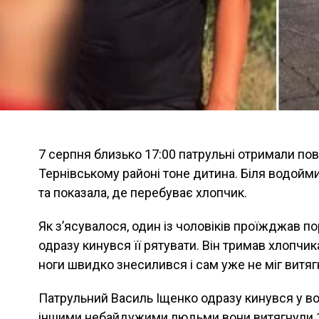
7 серпня близько 17:00 патрульні отримали пов
Тернівському районі тоне дитина. Біля водойм
та показала, де перебуває хлопчик.
Як з’ясувалося, один із чоловіків проїжджав по
одразу кинувся її рятувати. Він тримав хлопчик
ноги швидко знесилився і сам уже не міг витягн
Патрульний Василь Іщенко одразу кинувся у вод
іншими небайдужими людьми вони витягнули 12