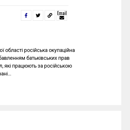
Email
ї області російська окупаційна
бавленням батьківських прав
л, які працюють за російською
вані…