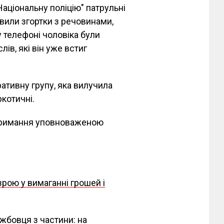
Національну поліцію" патрульні
вили згортки з речовинами,
у телефоні чоловіка були
лів, які він уже встиг
ративну групу, яка вилучила
котичні.
атримання уповноваженою
зрою у вимаганні грошей і
ужбовця з частини: на