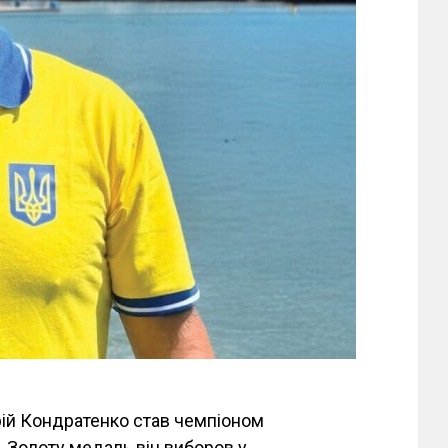
ій Кондратенко став чемпіоном
. Золоту медаль він виборов у