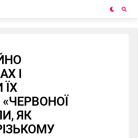
ЙНО
АХ І
 ЇХ
І «ЧЕРВОНОЇ
И, ЯК
РІЗЬКОМУ