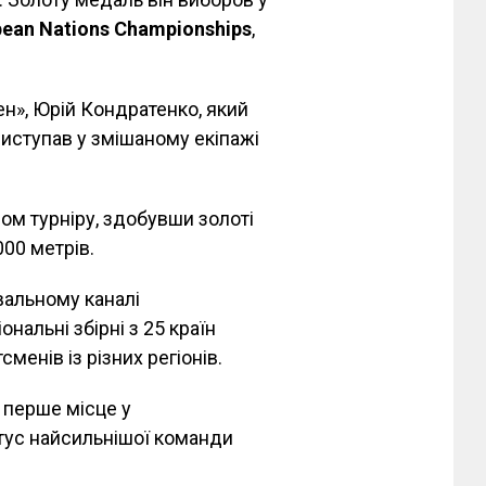
pean Nations Championships
,
н», Юрій Кондратенко, який
виступав у змішаному екіпажі
ом турніру, здобувши золоті
000 метрів.
вальному каналі
нальні збірні з 25 країн
менів із різних регіонів.
а перше місце у
тус найсильнішої команди