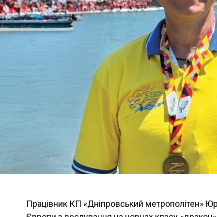
Працівник КП «Дніпровський метрополітен» Юр
Європи з веслування на човнах класу «дракон»