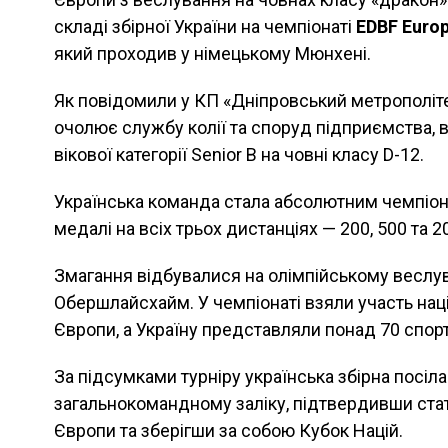
складі збірної України на чемпіонаті
EDBF Euro
який проходив у німецькому Мюнхені.
Як повідомили у КП «Дніпровський метрополіте
очолює службу колії та споруд підприємства, 
вікової категорії Senior B на човні класу D-12.
Українська команда стала абсолютним чемпіон
медалі на всіх трьох дистанціях — 200, 500 та 2
Змагання відбувалися на олімпійському веслу
Обершлайсхайм. У чемпіонаті взяли участь націо
Європи, а Україну представляли понад 70 спортс
За підсумками турніру українська збірна посіл
загальнокомандному заліку, підтвердивши ста
Європи та зберігши за собою Кубок Націй.