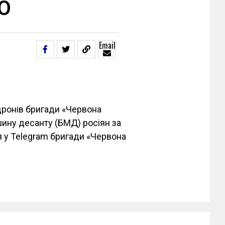
О
Email
дронів бригади «Червона
ину десанту (БМД) росіян за
 у Telegram бригади «Червона