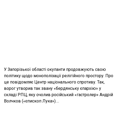
У Запорізької області окупанти продовжують свою
політику щодо монополізації релігійного простору. Про
це повідомляє Центр національного спротиву. Так,
ворог утворив так звану «бердянську єпархію» у
складі РПЦ, яку очолив російський «гастролер» Андрій
Волчков («єпископ Лука»)….