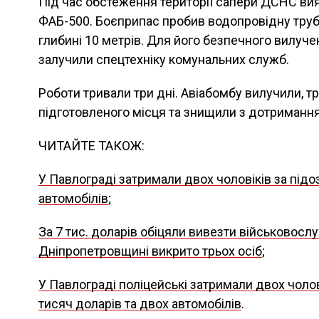
Під час обстеження території сапери ДСНС ви
ФАБ-500. Боєприпас пробив водопровідну трубу 
глибині 10 метрів. Для його безпечного вилуче
залучили спецтехніку комунальних служб.
Роботи тривали три дні. Авіабомбу вилучили, т
підготовленого місця та знищили з дотримання
ЧИТАЙТЕ ТАКОЖ:
У Павлограді затримали двох чоловіків за підо
автомобілів
;
За 7 тис. доларів обіцяли вивезти військовосл
Дніпропетровщині викрито трьох осіб
;
У Павлограді поліцейські затримали двох чолов
тисяч доларів та двох автомобілів
.