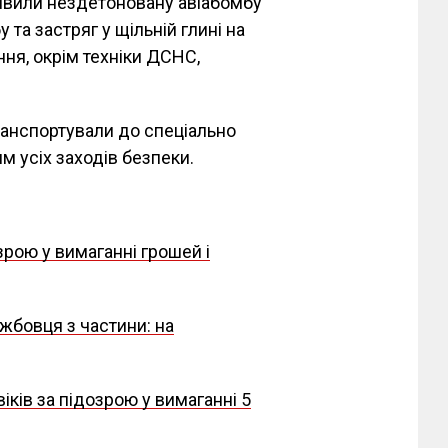
явили нездетоновану авіабомбу
та застряг у щільній глині на
ння, окрім техніки ДСНС,
ранспортували до спеціально
м усіх заходів безпеки.
зрою у вимаганні грошей і
ужбовця з частини: на
іків за підозрою у вимаганні 5