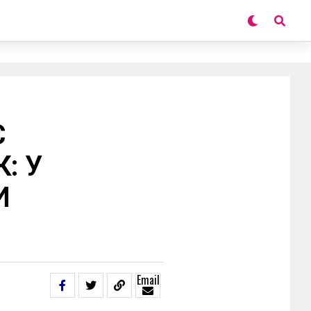
Є
: У
И
Email