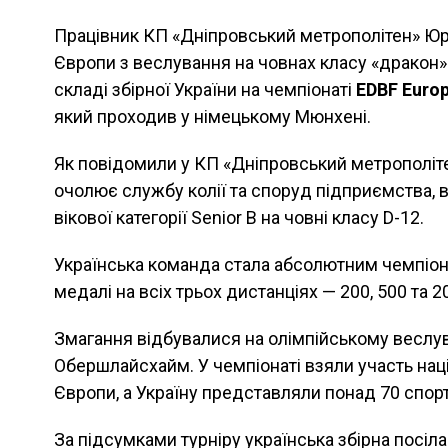
Працівник КП «Дніпровський метрополітен» Юр
Європи з веслування на човнах класу «дракон»
складі збірної України на чемпіонаті
EDBF Euro
який проходив у німецькому Мюнхені.
Як повідомили у КП «Дніпровський метрополіте
очолює службу колії та споруд підприємства, 
вікової категорії Senior B на човні класу D-12.
Українська команда стала абсолютним чемпіон
медалі на всіх трьох дистанціях — 200, 500 та 2
Змагання відбувалися на олімпійському веслу
Обершлайсхайм. У чемпіонаті взяли участь націо
Європи, а Україну представляли понад 70 спортс
За підсумками турніру українська збірна посіл