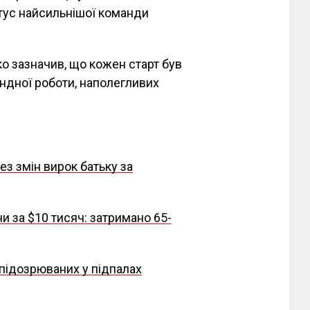
тус найсильнішої команди
о зазначив, що кожен старт був
ндної роботи, наполегливих
ез змін вирок батьку за
 за $10 тисяч: затримано 65-
 підозрюваних у підпалах