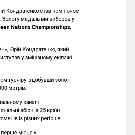
ій Кондратенко став чемпіоном
. Золоту медаль він виборов у
pean Nations Championships
,
н», Юрій Кондратенко, який
виступав у змішаному екіпажі
ом турніру, здобувши золоті
000 метрів.
вальному каналі
нальні збірні з 25 країн
менів із різних регіонів.
а перше місце у