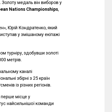
. Золоту медаль він виборов у
pean Nations Championships
,
н», Юрій Кондратенко, який
виступав у змішаному екіпажі
ом турніру, здобувши золоті
000 метрів.
вальному каналі
нальні збірні з 25 країн
менів із різних регіонів.
а перше місце у
тус найсильнішої команди