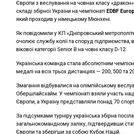
Європи з веслування на човнах класу «дракон»
складі збірної України на чемпіонаті
EDBF Euro
який проходив у німецькому Мюнхені.
Як повідомили у КП «Дніпровський метрополіте
очолює службу колії та споруд підприємства, 
вікової категорії Senior B на човні класу D-12.
Українська команда стала абсолютним чемпіон
медалі на всіх трьох дистанціях — 200, 500 та 2
Змагання відбувалися на олімпійському веслу
Обершлайсхайм. У чемпіонаті взяли участь націо
Європи, а Україну представляли понад 70 спортс
За підсумками турніру українська збірна посіл
загальнокомандному заліку, підтвердивши ста
Європи та зберігши за собою Кубок Націй.