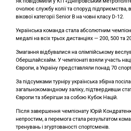
Як повідомили у КП «Дніпровський метрополіте
очолює службу колії та споруд підприємства, 
вікової категорії Senior B на човні класу D-12.
Українська команда стала абсолютним чемпіон
медалі на всіх трьох дистанціях — 200, 500 та 2
Змагання відбувалися на олімпійському веслу
Обершлайсхайм. У чемпіонаті взяли участь націо
Європи, а Україну представляли понад 70 спортс
За підсумками турніру українська збірна посіл
загальнокомандному заліку, підтвердивши ста
Європи та зберігши за собою Кубок Націй.
Після завершення чемпіонату Юрій Кондратенк
непростим, а перемога стала результатом кома
тренувань і згуртованості спортсменів.