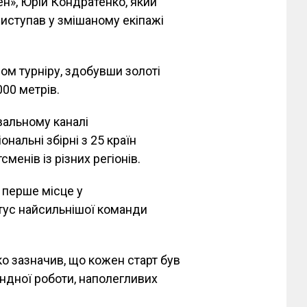
н», Юрій Кондратенко, який
виступав у змішаному екіпажі
ом турніру, здобувши золоті
000 метрів.
вальному каналі
нальні збірні з 25 країн
менів із різних регіонів.
а перше місце у
тус найсильнішої команди
о зазначив, що кожен старт був
ндної роботи, наполегливих