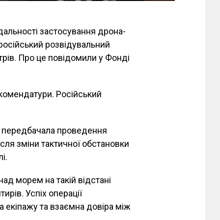
 дальності застосування дрона-
російський розвідувальний
трів. Про це повідомили у Фонді
ї комендатури. Російський
ія передбачала проведення
ісля зміни тактичної обстановки
і.
ад морем на такій відстані
ирів. Успіх операції
а екіпажу та взаємна довіра між