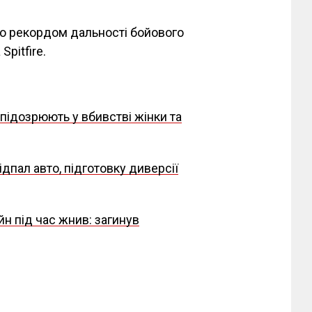
ло рекордом дальності бойового
pitfire.
підозрюють у вбивстві жінки та
ідпал авто, підготовку диверсії
н під час жнив: загинув