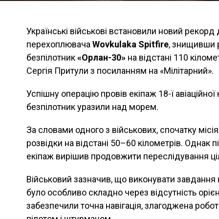
Українські військові встановили новий рекорд
перехоплювача
Wovkulaka Spitfire
, знищивши 
безпілотник
«Орлан-30»
на відстані 110 кіломе
Сергія Притули з посиланням на «Мілітарний».
Успішну операцію провів екіпаж 18-ї авіаційно
безпілотник уразили над морем.
За словами одного з військових, спочатку міс
розвідки на відстані 50–60 кілометрів. Однак п
екіпаж вирішив продовжити переслідування ціл
Військовий зазначив, що виконувати завдання н
було особливо складно через відсутність орієнт
забезпечили точна навігація, злагоджена робот
пілотом і штурманом.