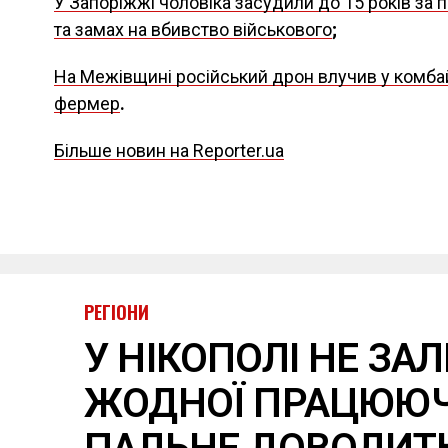
У Запоріжжі чоловіка засудили до 15 років за п
та замах на вбивство військового
;
На Межівщині російський дрон влучив у комбай
фермер
.
Більше новин на Reporter.ua
РЕГІОНИ
У НІКОПОЛІ НЕ З
ЖОДНОЇ ПРАЦЮЮЧО