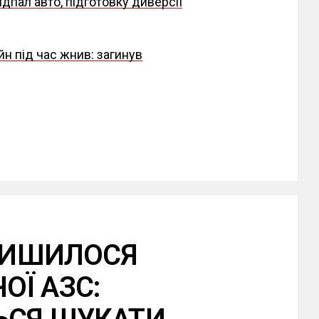
ідпал авто, підготовку диверсії
н під час жнив: загинув
АЛИШИЛОСЯ
Ї АЗС: