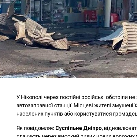
У Нікополі через постійні російські обстріли 
автозаправної станції. Місцеві жителі змушені 
населених пунктів або користуватися громадс
Як повідомляє
Суспільне Дніпро
, відновлюват
планують через високий ризик нових ворожих 