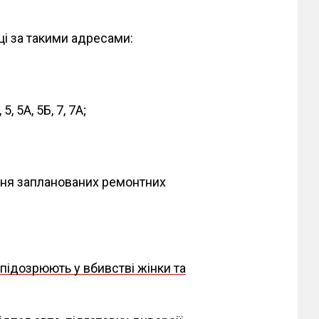
ці за такими адресами:
5, 5А, 5Б, 7, 7А;
ння запланованих ремонтних
підозрюють у вбивстві жінки та