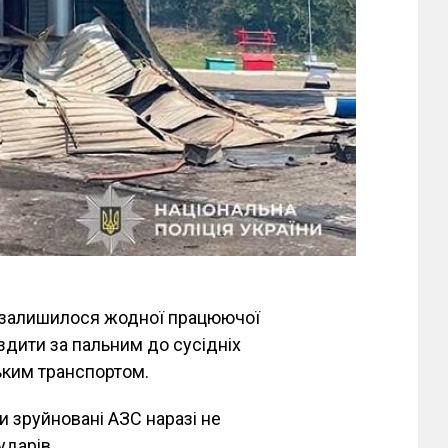
не залишилося жодної працюючої
їздити за пальним до сусідніх
ьким транспортом.
и зруйновані АЗС наразі не
ударів.