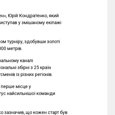
н», Юрій Кондратенко, який
виступав у змішаному екіпажі
ом турніру, здобувши золоті
000 метрів.
вальному каналі
нальні збірні з 25 країн
менів із різних регіонів.
а перше місце у
тус найсильнішої команди
о зазначив, що кожен старт був