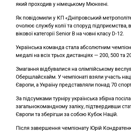
який проходив у німецькому Мюнхені.
Як повідомили у КП «Дніпровський метрополіте
очолює службу колії та споруд підприємства, 
вікової категорії Senior B на човні класу D-12.
Українська команда стала абсолютним чемпіон
медалі на всіх трьох дистанціях — 200, 500 та 2
Змагання відбувалися на олімпійському веслу
Обершлайсхайм. У чемпіонаті взяли участь націо
Європи, а Україну представляли понад 70 спортс
За підсумками турніру українська збірна посіл
загальнокомандному заліку, підтвердивши ста
Європи та зберігши за собою Кубок Націй.
Після завершення чемпіонату Юрій Кондратенк