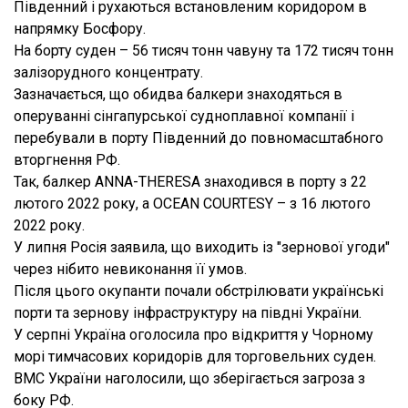
Південний і рухаються встановленим коридором в
напрямку Босфору.
На борту суден – 56 тисяч тонн чавуну та 172 тисяч тонн
залізорудного концентрату.
Зазначається, що обидва балкери знаходяться в
оперуванні сінгапурської судноплавної компанії і
перебували в порту Південний до повномасштабного
вторгнення РФ.
Так, балкер ANNA-THERESA знаходився в порту з 22
лютого 2022 року, а OCEAN COURTESY – з 16 лютого
2022 року.
У липня Росія заявила, що виходить із "зернової угоди"
через нібито невиконання її умов.
Після цього окупанти почали обстрілювати українські
порти та зернову інфраструктуру на півдні України.
У серпні Україна оголосила про відкриття у Чорному
морі тимчасових коридорів для торговельних суден.
ВМС України наголосили, що зберігається загроза з
боку РФ.