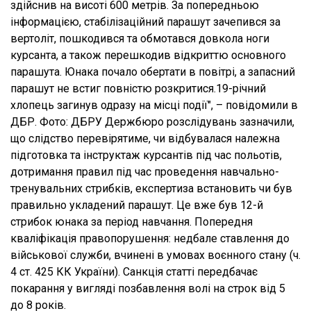
здійснив на висоті 600 метрів. За попередньою
інформацією, стабілізаційний парашут зачепився за
вертоліт, пошкодився та обмотався довкола ноги
курсанта, а також перешкодив відкриттю основного
парашута. Юнака почало обертати в повітрі, а запасний
парашут не встиг повністю розкритися.19-річний
хлопець загинув одразу на місці події", – повідомили в
ДБР. Фото: ДБРУ Держбюро розслідувань зазначили,
що слідство перевірятиме, чи відбувалася належна
підготовка та інструктаж курсантів під час польотів,
дотримання правил під час проведення навчально-
тренувальних стрибків, експертиза встановить чи був
правильно укладений парашут. Це вже був 12-й
стрибок юнака за період навчання. Попередня
кваліфікація правопорушення: недбале ставлення до
військової служби, вчинені в умовах воєнного стану (ч.
4 ст. 425 КК України). Санкція статті передбачає
покарання у вигляді позбавлення волі на строк від 5
до 8 років.