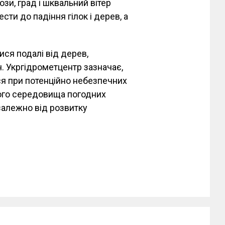
ози, град і шквальний вітер
ти до падіння гілок і дерев, а
ися подалі від дерев,
. Укргідрометцентр зазначає,
я при потенційно небезпечних
ього середовища погодних
залежно від розвитку