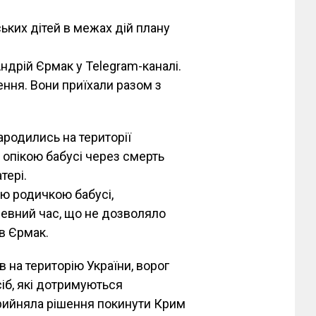
ьких дітей в межах дій плану
ндрій Єрмак у Telegram-каналі.
ення. Вони приїхали разом з
ародились на території
 опікою бабусі через смерть
тері.
ю родичкою бабусі,
евний час, що не дозволяло
в Єрмак.
 на територію України, ворог
сіб, які дотримуються
прийняла рішення покинути Крим