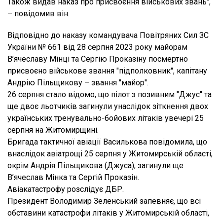
Також видав наказ про присвоєння військових звань",
– повідомив він.
Відповідно до наказу командувача Повітряних Сил ЗС
України № 661 від 28 серпня 2023 року майорам
В’ячеславу Мінці та Сергію Проказіну посмертно
присвоєно військове звання "підполковник", капітану
Андрію Пільщикову – звання "майор".
26 серпня стало відомо, що пілот з позивним "Джус" та
ще двоє льотчиків загинули унаслідок зіткнення двох
українських тренувально-бойових літаків увечері 25
серпня на Житомирщині.
Бригада тактичної авіації Василькова повідомила, що
внаслідок авіатрощі 25 серпня у Житомирській області,
окрім Андрія Пільщикова (Джуса), загинули ще
В’ячеслав Мінка та Сергій Проказін.
Авіакатастрофу розслідує ДБР.
Президент Володимир Зеленський запевняє, що всі
обставини катастрофи літаків у Житомирській області,