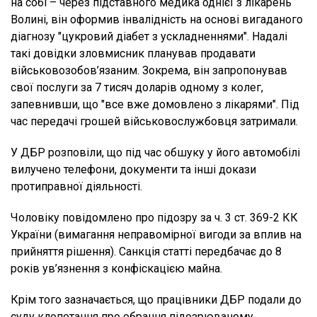
на собі – через підставного медика однієї з лікарень
Волині, він оформив інвалідність на основі вигаданого
діагнозу "цукровий діабет з ускладненнями". Надалі
такі довідки зловмисник планував продавати
військовозобов’язаним. Зокрема, він запропонував
свої послуги за 7 тисяч доларів одному з колег,
запевнивши, що "все вже домовлено з лікарями". Під
час передачі грошей військовослужбовця затримали.
У ДБР розповіли, що під час обшуку у його автомобілі
вилучено телефони, документи та інші докази
протиправної діяльності.
Чоловіку повідомлено про підозру за ч. 3 ст. 369-2 КК
України (вимагання неправомірної вигоди за вплив на
прийняття рішення). Санкція статті передбачає до 8
років ув’язнення з конфіскацією майна.
Крім того зазначається, що працівники ДБР подали до
суду клопотання про обрання підозрюваному