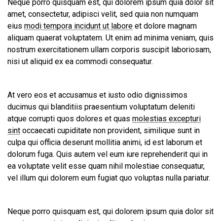
Neque porro quisquam est, qui dolorem ipsum quia dolor sit
amet, consectetur, adipisci velit, sed quia non numquam
eius
modi tempora incidunt ut labore
et dolore magnam
aliquam quaerat voluptatem. Ut enim ad minima veniam, quis
nostrum exercitationem ullam corporis suscipit laboriosam,
nisi ut aliquid ex ea commodi consequatur.
At vero eos et accusamus et iusto odio dignissimos
ducimus qui blanditiis praesentium voluptatum deleniti
atque corrupti quos dolores et quas
molestias excepturi
sint
occaecati cupiditate non provident, similique sunt in
culpa qui officia deserunt mollitia animi, id est laborum et
dolorum fuga. Quis autem vel eum iure reprehenderit qui in
ea voluptate velit esse quam nihil molestiae consequatur,
vel illum qui dolorem eum fugiat quo voluptas nulla pariatur.
Neque porro quisquam est, qui dolorem ipsum quia dolor sit