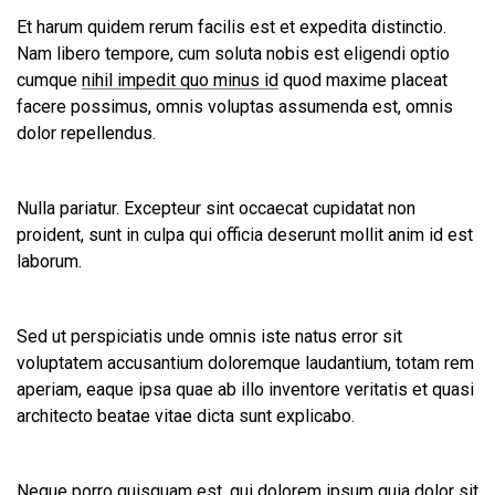
Et harum quidem rerum facilis est et expedita distinctio.
Nam libero tempore, cum soluta nobis est eligendi optio
cumque
nihil impedit quo minus id
quod maxime placeat
facere possimus, omnis voluptas assumenda est, omnis
dolor repellendus.
Nulla pariatur. Excepteur sint occaecat cupidatat non
proident, sunt in culpa qui officia deserunt mollit anim id est
laborum.
Sed ut perspiciatis unde omnis iste natus error sit
voluptatem accusantium doloremque laudantium, totam rem
aperiam, eaque ipsa quae ab illo inventore veritatis et quasi
architecto beatae vitae dicta sunt explicabo.
Neque porro quisquam est, qui dolorem ipsum quia dolor sit