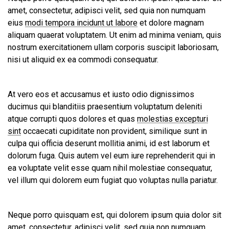
amet, consectetur, adipisci velit, sed quia non numquam
eius
modi tempora incidunt ut labore
et dolore magnam
aliquam quaerat voluptatem. Ut enim ad minima veniam, quis
nostrum exercitationem ullam corporis suscipit laboriosam,
nisi ut aliquid ex ea commodi consequatur.
At vero eos et accusamus et iusto odio dignissimos
ducimus qui blanditiis praesentium voluptatum deleniti
atque corrupti quos dolores et quas
molestias excepturi
sint
occaecati cupiditate non provident, similique sunt in
culpa qui officia deserunt mollitia animi, id est laborum et
dolorum fuga. Quis autem vel eum iure reprehenderit qui in
ea voluptate velit esse quam nihil molestiae consequatur,
vel illum qui dolorem eum fugiat quo voluptas nulla pariatur.
Neque porro quisquam est, qui dolorem ipsum quia dolor sit
amet, consectetur, adipisci velit, sed quia non numquam