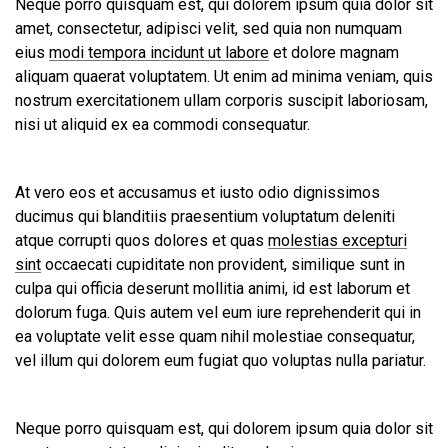
Neque porro quisquam est, qui dolorem ipsum quia dolor sit
amet, consectetur, adipisci velit, sed quia non numquam
eius
modi tempora incidunt ut labore
et dolore magnam
aliquam quaerat voluptatem. Ut enim ad minima veniam, quis
nostrum exercitationem ullam corporis suscipit laboriosam,
nisi ut aliquid ex ea commodi consequatur.
At vero eos et accusamus et iusto odio dignissimos
ducimus qui blanditiis praesentium voluptatum deleniti
atque corrupti quos dolores et quas
molestias excepturi
sint
occaecati cupiditate non provident, similique sunt in
culpa qui officia deserunt mollitia animi, id est laborum et
dolorum fuga. Quis autem vel eum iure reprehenderit qui in
ea voluptate velit esse quam nihil molestiae consequatur,
vel illum qui dolorem eum fugiat quo voluptas nulla pariatur.
Neque porro quisquam est, qui dolorem ipsum quia dolor sit