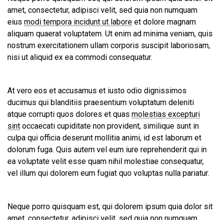
amet, consectetur, adipisci velit, sed quia non numquam
eius
modi tempora incidunt ut labore
et dolore magnam
aliquam quaerat voluptatem. Ut enim ad minima veniam, quis
nostrum exercitationem ullam corporis suscipit laboriosam,
nisi ut aliquid ex ea commodi consequatur.
At vero eos et accusamus et iusto odio dignissimos
ducimus qui blanditiis praesentium voluptatum deleniti
atque corrupti quos dolores et quas
molestias excepturi
sint
occaecati cupiditate non provident, similique sunt in
culpa qui officia deserunt mollitia animi, id est laborum et
dolorum fuga. Quis autem vel eum iure reprehenderit qui in
ea voluptate velit esse quam nihil molestiae consequatur,
vel illum qui dolorem eum fugiat quo voluptas nulla pariatur.
Neque porro quisquam est, qui dolorem ipsum quia dolor sit
amet, consectetur, adipisci velit, sed quia non numquam