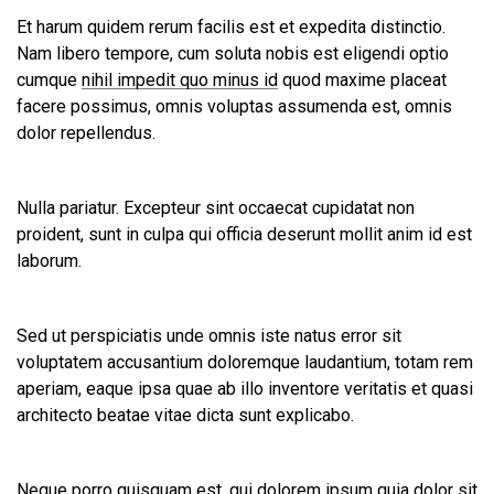
Et harum quidem rerum facilis est et expedita distinctio.
Nam libero tempore, cum soluta nobis est eligendi optio
cumque
nihil impedit quo minus id
quod maxime placeat
facere possimus, omnis voluptas assumenda est, omnis
dolor repellendus.
Nulla pariatur. Excepteur sint occaecat cupidatat non
proident, sunt in culpa qui officia deserunt mollit anim id est
laborum.
Sed ut perspiciatis unde omnis iste natus error sit
voluptatem accusantium doloremque laudantium, totam rem
aperiam, eaque ipsa quae ab illo inventore veritatis et quasi
architecto beatae vitae dicta sunt explicabo.
Neque porro quisquam est, qui dolorem ipsum quia dolor sit