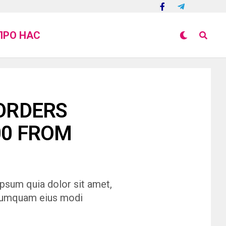
ПРО НАС
ORDERS
00 FROM
psum quia dolor sit amet,
n numquam eius modi