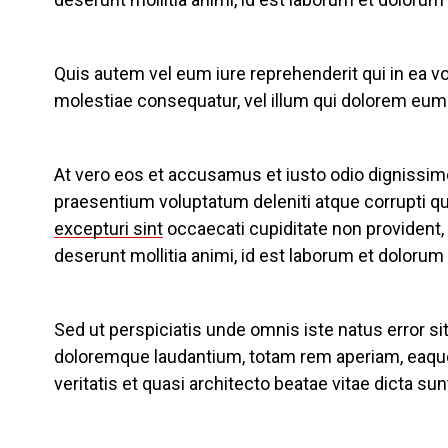
Quis autem vel eum iure reprehenderit qui in ea vo
molestiae consequatur, vel illum qui dolorem eum f
At vero eos et accusamus et iusto odio dignissim
praesentium voluptatum deleniti atque corrupti q
excepturi sint
occaecati cupiditate non provident, s
deserunt mollitia animi, id est laborum et dolorum
Sed ut perspiciatis unde omnis iste natus error 
doloremque laudantium, totam rem aperiam, eaque 
veritatis et quasi architecto beatae vitae dicta sun