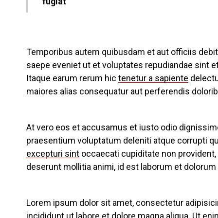
fugiat
Temporibus autem quibusdam et aut officiis debit
saepe eveniet ut et voluptates repudiandae sint 
Itaque earum rerum hic
tenetur a sapiente
delectu
maiores alias consequatur aut perferendis dolorib
At vero eos et accusamus et iusto odio dignissim
praesentium voluptatum deleniti atque corrupti q
excepturi sint
occaecati cupiditate non provident, s
deserunt mollitia animi, id est laborum et dolorum
Lorem ipsum dolor sit amet, consectetur adipisic
incididunt ut labore et dolore magna aliqua. Ut en