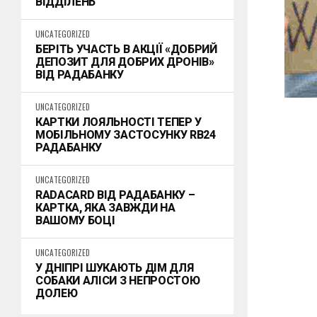
ВІДДІЛЕНЬ
UNCATEGORIZED
БЕРІТЬ УЧАСТЬ В АКЦІЇ «ДОБРИЙ
ДЕПОЗИТ ДЛЯ ДОБРИХ ДРОНІВ»
ВІД РАДАБАНКУ
UNCATEGORIZED
КАРТКИ ЛОЯЛЬНОСТІ ТЕПЕР У
МОБІЛЬНОМУ ЗАСТОСУНКУ RB24
РАДАБАНКУ
UNCATEGORIZED
RADACARD ВІД РАДАБАНКУ –
КАРТКА, ЯКА ЗАВЖДИ НА
ВАШОМУ БОЦІ
UNCATEGORIZED
У ДНІПРІ ШУКАЮТЬ ДІМ ДЛЯ
СОБАКИ АЛІСИ З НЕПРОСТОЮ
ДОЛЕЮ