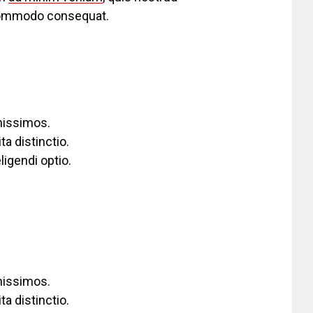
a commodo consequat.
nissimos.
a distinctio.
igendi optio.
nissimos.
a distinctio.