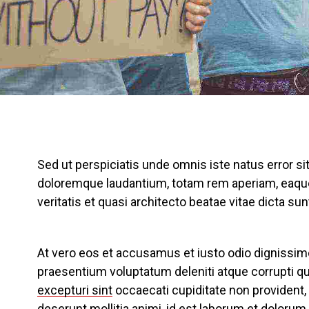
Sed ut perspiciatis unde omnis iste natus error 
doloremque laudantium, totam rem aperiam, eaque 
veritatis et quasi architecto beatae vitae dicta sun
At vero eos et accusamus et iusto odio dignissim
praesentium voluptatum deleniti atque corrupti q
excepturi sint
occaecati cupiditate non provident, s
deserunt mollitia animi, id est laborum et dolorum