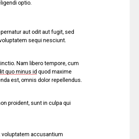
igendi optio.
rnatur aut odit aut fugit, sed
voluptatem sequi nesciunt.
tinctio. Nam libero tempore, cum
dit quo minus id
quod maxime
da est, omnis dolor repellendus.
on proident, sunt in culpa qui
sit voluptatem accusantium