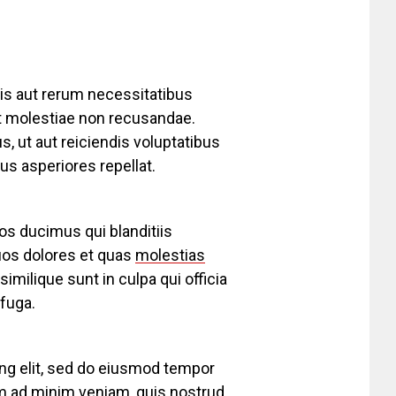
is aut rerum necessitatibus
et molestiae non recusandae.
s, ut aut reiciendis voluptatibus
us asperiores repellat.
os ducimus qui blanditiis
uos dolores et quas
molestias
imilique sunt in culpa qui officia
 fuga.
ing elit, sed do eiusmod tempor
im
ad minim veniam
, quis nostrud