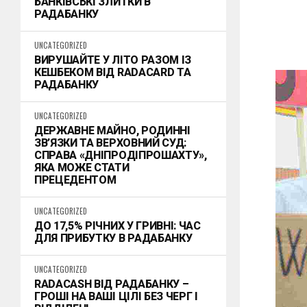
БАНКІВСЬКІ ЗЛИТКИ В
РАДАБАНКУ
UNCATEGORIZED
ВИРУШАЙТЕ У ЛІТО РАЗОМ ІЗ
КЕШБЕКОМ ВІД RADACARD ТА
РАДАБАНКУ
UNCATEGORIZED
ДЕРЖАВНЕ МАЙНО, РОДИННІ
ЗВ’ЯЗКИ ТА ВЕРХОВНИЙ СУД:
СПРАВА «ДНІПРОДІПРОШАХТУ»,
ЯКА МОЖЕ СТАТИ
ПРЕЦЕДЕНТОМ
UNCATEGORIZED
ДО 17,5% РІЧНИХ У ГРИВНІ: ЧАС
ДЛЯ ПРИБУТКУ В РАДАБАНКУ
UNCATEGORIZED
RADACASH ВІД РАДАБАНКУ –
ГРОШІ НА ВАШІ ЦІЛІ БЕЗ ЧЕРГ І