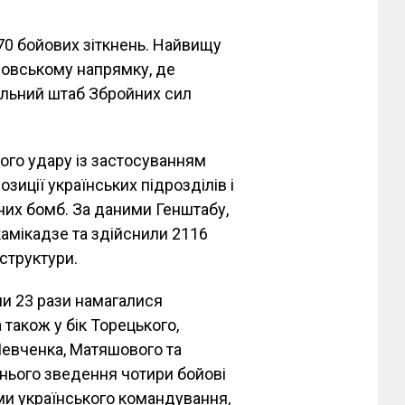
70 бойових зіткнень. Найвищу
кровському напрямку, де
альний штаб Збройних сил
ного удару із застосуванням
позиції українських підрозділів і
них бомб. За даними Генштабу,
камікадзе та здійснили 2116
аструктури.
ли 23 рази намагалися
 також у бік Торецького,
Шевченка, Матяшового та
рнього зведення чотири бойові
ми українського командування,