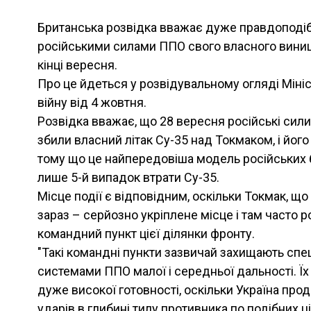
Британська розвідка вважає дуже правдоподі
російськими силами ППО свого власного вини
кінці вересня.
Про це йдеться у розвідувальному огляді Мініс
війну від 4 жовтня.
Розвідка вважає, що 28 вересня російські сил
збили власний літак Су-35 над Токмаком, і його
тому що це найпередовіша модель російських б
лише 5-й випадок втрати Су-35.
Місце події є відповідним, оскільки Токмак, що 
зараз – серйозно укріплене місце і там часто
командний пункт цієї ділянки фронту.
"Такі командні пункти зазвичай захищають спе
системами ППО малої і середньої дальності. Їх
дуже високої готовності, оскільки Україна пр
ударів в глибині тилу противника по подібних ці