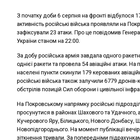
З початку доби 6 серпня на фронті відбулося 1
активність російські війська проявляли на По
зафіксували 23 атаки. Про це повідомив Генер
України станом на 22:00.
За добу російська армія завдала одного ракет
однієї ракети та провела 54 авіаційні атаки. На 
населені пункти скинули 179 керованих авіацій
російські війська також залучили 6779 дронів-
обстрілів позицій Сил оборони і цивільної інфр
На Покровському напрямку російські підрозді
просунутися в районах Шахового та Удачного, а
Кучерового Яру, Білицького, Нового Донбасу, 
Новопідгороднього. На момент публікації вечі
зіткнення тривали. За попередніми підрахунка