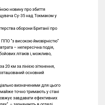
бною новину про збиття
щувача Су-35 над Токмаком у
терства оборони Британії про
и ППО "з високою ймовірністю"
 втрата – непересічна подія,
ойових літаків і, можливо,
за 20 км за лінією зіткнення,
 розташований основний
ціально визначеними для цього
 майже точно тримають у стані
одовжує завдавати ефективних
лях", – зазначають в огляді.