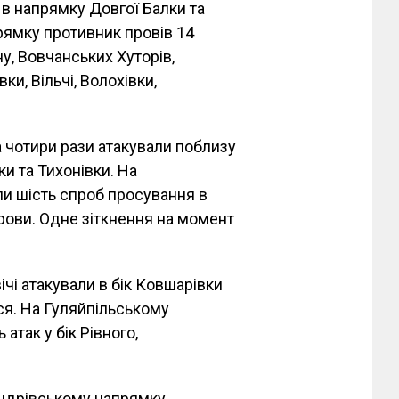
 в напрямку Довгої Балки та
ямку противник провів 14
у, Вовчанських Хуторів,
ки, Вільчі, Волохівки,
 чотири рази атакували поблизу
ки та Тихонівки. На
и шість спроб просування в
брови. Одне зіткнення на момент
ічі атакували в бік Ковшарівки
ся. На Гуляйпільському
атак у бік Рівного,
андрівському напрямку