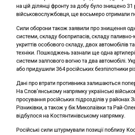
на цій ділянці фронту за добу було знищено 31
військовослужбовця, ще восьмеро отримали п
Сили оборони також заявили про знищення одні
системи, складу боєприпасів, складу паливно-м
укриттів особового складу, двох автомобілів т
техніки. Пошкоджень зазнали ще одна артилері
системи залпового вогню та два автомобілі. Ук
або придушили 364 російських безпілотники різ
Дані про втрати противника залишаються попе
На Слов'янському напрямку українські військо
просування російських підрозділів у районах З
Різниківки, а також у бік Миколаївки та Рай-Ол
відбулося на Костянтинівському напрямку.
Російські сили штурмували позиції поблизу Кост