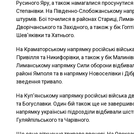
Русиного Яру, а також намагалися просунутися
Степанівки. На Південно-Слобожанському напр
штурмів. Бої точилися в районах Стариці, Лиман
Дворічанського та Західного, а також у бік Гоптів
Шев'яківки та Хатнього.
На Краматорському напрямку російські війська
Привілля та Никифорівки, а також у бік Малинів
Лиманському напрямку Сили оборони відбивал
районі Ямполя та в напрямку Новоселівки і Ді
зведення тривало.
На Куп'янському напрямку російські війська дв
та Богуславки. Один бій також ще не завершив
напрямку українські підрозділи відбивали шість 
Гуляйпільського та Чарівного.
Ще одне зіткнення тривало ввечері. На Олекс