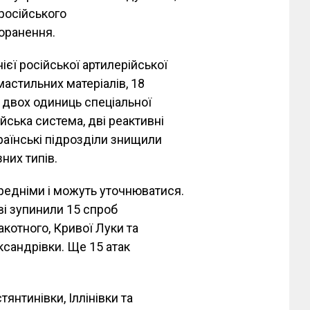
 російського
оранення.
єї російської артилерійської
астильних матеріалів, 18
а двох одиниць спеціальної
йська система, дві реактивні
раїнські підрозділи знищили
них типів.
редніми і можуть уточнюватися.
ві зупинили 15 спроб
акотного, Кривої Луки та
ександрівки. Ще 15 атак
янтинівки, Іллінівки та