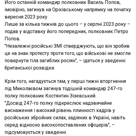
Його останній командир полковник Василь Попов,
імовірно, загинув на Оріхівському напрямку на початку
вересня 2023 року.
Лише за кілька тижнів до цього – у серпні 2023 року –
подав у відставку його попередник, полковник Петро
Попов.
"Незалежні російські ЗМІ стверджують, що він зробив
це на знак протесту проти того, що військові не змогли
повернути тіла загиблих росіян", – ідеться у зведенні
британської розвідки.
Крім того, нагадується там, у перші тижні вторгнення
під Миколаєвом загинув тодішній командир 247-го
полку полковник Костянтин Зізевський.
"Досвід 247-го полку підкреслює надзвичайне
виснаження і високий рівень плинності кадрів у
російських збройних силах, задіяних в Україні, навіть
серед відносно високопоставлених офіцерів", –
підсумовується у зведенні.