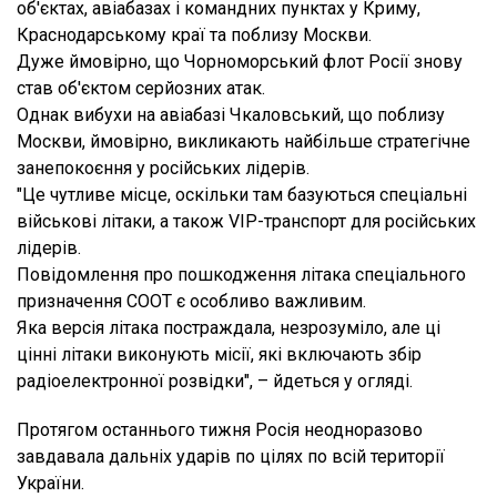
об'єктах, авіабазах і командних пунктах у Криму,
Краснодарському краї та поблизу Москви.
Дуже ймовірно, що Чорноморський флот Росії знову
став об'єктом серйозних атак.
Однак вибухи на авіабазі Чкаловський, що поблизу
Москви, ймовірно, викликають найбільше стратегічне
занепокоєння у російських лідерів.
"Це чутливе місце, оскільки там базуються спеціальні
військові літаки, а також VIP-транспорт для російських
лідерів.
Повідомлення про пошкодження літака спеціального
призначення СООТ є особливо важливим.
Яка версія літака постраждала, незрозуміло, але ці
цінні літаки виконують місії, які включають збір
радіоелектронної розвідки", – йдеться у огляді.
Протягом останнього тижня Росія неодноразово
завдавала дальніх ударів по цілях по всій території
України.