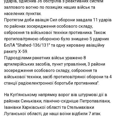
ударів, здійснив 36 обстрілів з реактивних систем
залпового вогню по позиціях наших військ та
населених пунктах.
Протягом доби авіація Сил оборони завдала 11 ударів
по районах зосередження особового складу,
озброєння та військової техніки противника. Також
протиповітряною обороною було знищено 5 ударних
БпЛА "Shahed-136/131" та одну керовану авіаційну
ракету Х-59.
Підрозділами ракетних військ уражено 8
артилерійських засобів, пункт управління, 3 райони
зосередження особового складу, озброєння та
військової техніки, засіб протиповітряної оборони та 4
станції радіоелектронної боротьби противника".
На Куп’янському напрямку ворог вів штурмові дії в
районах Синьківки, північно-східніше Петропавлівки,
Іванівки Харківської області та Стельмахівки
Луганської області, де наші воїни відбили 7 атак.