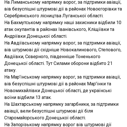
На Лиманському напрямку ворог, за підтримки авіації,
вів безуспішні штурмові дії в районах Новоєгорівки та
Серебрянського лісництва Луганської області.
На Бахмутському напрямку наші захисники відбили 10
атак окупантів в районах Іванівського, Кліщіївки та
Андріївки Донецької області.
На Авдіївському напрямку ворог, за підтримки авіації,
вів штурмові дії східніше Новокалинового, Степового,
Авдіївки, Сєверного, південніше Тоненького
Донецької області. Тут Силами оборони відбито 21
атаку.
На Мар’їнському напрямку ворог, за підтримки авіації,
вів безуспішні штурмові дії в районах Мар’їнки та
Новомихайлівки Донецької області, де українські
воїни відбили 13 атак.
На Шахтарському напрямку загарбники, за підтримки
авіації, вели безуспішні штурмові дії біля
Старомайорського Донецької області.
На Запорізькому напрямку ворог вів штурмові дії