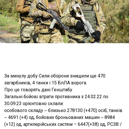
За минулу добу Сили оборони знищили ще 470
загарбників, 4 танки і 15 БпЛА ворога.
Про це говорять дані Генштабу.
Загальні бойові втрати противника з 24.02.22 по
30.09.23 орієнтовно склали:
особового складу ‒ близько 278130 (+470) осіб, танків
‒ 4691 (+4) од, бойових броньованих машин ‒ 8984
(+12) од, артилерійських систем – 6447(+38) од, РСЗВ /