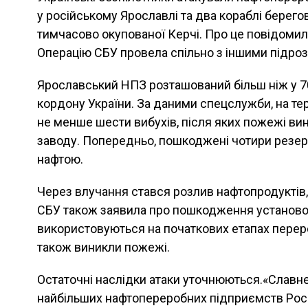
у російському Ярославлі та два кораблі берего
тимчасово окупованої Керчі. Про це повідомил
Операцію СБУ провела спільно з іншими підроз
Ярославський НПЗ розташований більш ніж у 7
кордону України. За даними спецслужби, на те
не менше шести вибухів, після яких пожежі ви
заводу. Попередньо, пошкоджені чотири резе
нафтою.
Через влучання стався розлив нафтопродуктів,
СБУ також заявила про пошкодження установок
використовуються на початкових етапах переро
також виникли пожежі.
Остаточні наслідки атаки уточнюються.«Славн
найбільших нафтопереробних підприємств Росії