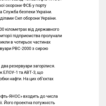
вої охорони ФСБ у порту
а Служба безпеки України.
ділами Сил оборони України.
00 кілометрах від державного
риторії підприємства пролунали
никли в чотирьох частинах
рвуари РВС-2000 з сирою
 два резервуари загорілися.
 ЕЛОУ-1 та АВТ-3, що
бки нафти. На цих об'єктах
ефть-ЯНОС» входить до числа
. Його проектна потужність