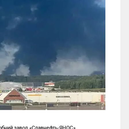
робний завод «Славнефть-ЯНОС»