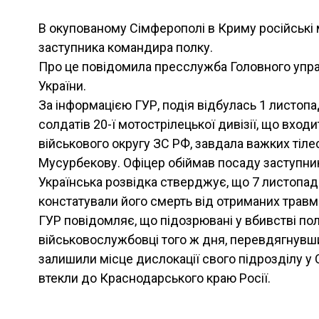
В окупованому Сімферополі в Криму російські 
заступника командира полку.
Про це повiдомила пресслужба Головного упра
України.
За інформацією ГУР, подія відбулась 1 листопа
солдатів 20-ї мотострілецької дивізії, що входи
військового округу ЗС РФ, завдала важких ті
Мусурбекову. Офіцер обіймав посаду заступни
Українська розвідка стверджує, що 7 листопад
констатували його смерть від отриманих травм
ГУР повідомляє, що підозрювані у вбивстві по
військовослужбовці того ж дня, перевдягнувши
залишили місце дислокації свого підрозділу у
втекли до Краснодарського краю Росії.