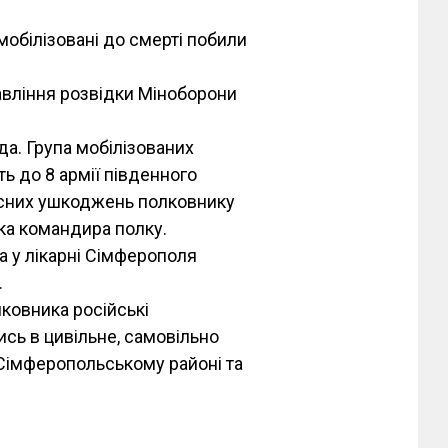
мобілізовані до смерті побили
вління розвідки Міноборони
да. Група мобілізованих
ть до 8 армії південного
лесних ушкоджень полковнику
ка командира полку.
а у лікарні Сімферополя
.
лковника російські
сь в цивільне, самовільно
 Сімферопольському районі та