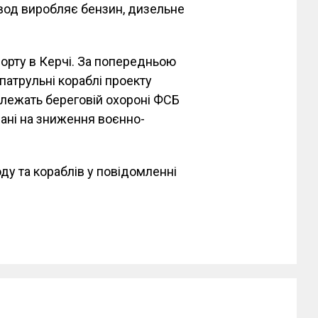
авод виробляє бензин, дизельне
орту в Керчі. За попередньою
атрульні кораблі проекту
алежать береговій охороні ФСБ
вані на зниження воєнно-
у та кораблів у повідомленні