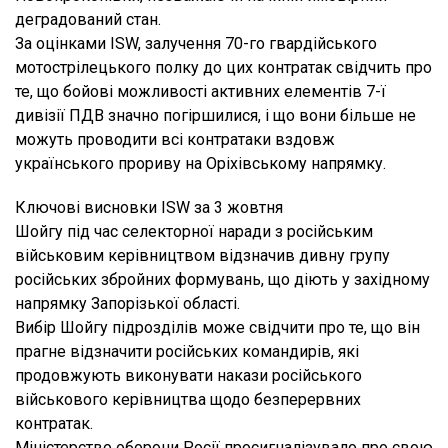
деградований стан.
За оцінками ISW, залучення 70-го гвардійського
мотострілецького полку до цих контратак свідчить про
те, що бойові можливості активних елементів 7-ї
дивізії ПДВ значно погіршилися, і що вони більше не
можуть проводити всі контратаки вздовж
українського прориву на Оріхівському напрямку.
Ключові висновки ISW за 3 жовтня
Шойгу під час селекторної наради з російським
військовим керівництвом відзначив дивну групу
російських збройних формувань, що діють у західному
напрямку Запорізької області.
Вибір Шойгу підрозділів може свідчити про те, що він
прагне відзначити російських командирів, які
продовжують виконувати накази російського
військового керівництва щодо безперервних
контратак.
Міністерство оборони Росії просигналізувало про свою