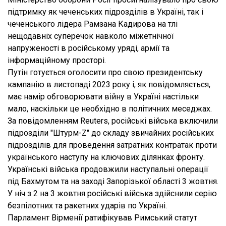
підтримку як чеченських підрозділів в Україні, так і
чеченського лідера Рамзана Кадирова на тлі
нещодавніх суперечок навколо міжетнічної
напруженості в російському уряді, армії та
інформаційному просторі.
Путін готується оголосити про свою президентську
кампанію в листопаді 2023 року і, як повідомляється,
має намір обговорювати війну в Україні настільки
мало, наскільки це необхідно в політичних меседжах.
За повідомленням Reuters, російські війська включили
підрозділи "Штурм-Z" до складу звичайних російських
підрозділів для проведення затратних контратак проти
українського наступу на ключових ділянках фронту.
Українські війська продовжили наступальні операції
під Бахмутом та на заході Запорізької області 3 жовтня.
У ніч з 2 на 3 жовтня російські війська здійснили серію
безпілотних та ракетних ударів по Україні.
Парламент Вірменії ратифікував Римський статут