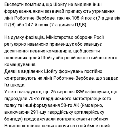
Експерти помітили, що Шойгу не виділив інші
формування, яким зазвичай приписують утримання
лінії Роботине-Вербове, такі як 108-й полк (7-а дивізія
ПДВ) або 247-й полк (7-а дивізія ПДВ).
На думку фахівців, Міністерство оборони Росії
регулярно навмисно применшує або завищує
досягнення певних командирів, щоб досягти
політичних цілей Шойгу або російського військового
командування.
Деякі з виділених Шойгу формувань постійно
контратакують на лінії Роботине-Вербове, що завдає
їм шкоди.
У звіті нагадують, що 26 вересня ISW зафіксував, що
підрозділи 70-го гвардійського мотострілецького
полку та інші формування 58-го АК (ймовірно,
включаючи 291-шу гвардійську артилерійську
бригаду) продовжували контратакувати поблизу
Новопрокопівки, незважаючи на їхній ймовірний