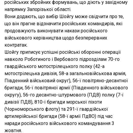
російських збройних формувань, що діють у західному
напрямку Запорізької області.
Вони додають, що вибір Шойгу може свідчити про те,
що він прагне відзначити російських командирів, які
продовжують виконувати накази російського
військового керівництва щодо безперервних
контратак.
Шойгу приписує успішні російські оборонні операції
навколо Роботиного і Вербового підрозділам 70-го
гвардійського мотострілецького полку (42-а
мотострілецька дивізія, 58-а загальновійськова армія,
Південний військовий округ), 56-ї повітряно-десантної
бригади, 56-ї повітряної армії (Південного військового
округу), 56-го десантно-штурмового (ПДВ) полку (7-ї
дивізії ПДВ), 810-ї бригади морської піхоти
(Чорноморського флоту) та 291-ї гвардійської
артилерійської бригади (58-ї армії ПдВО) під час
наради російського військового командування 3
жовтня.