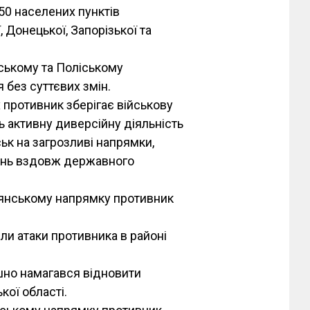
50 населених пунктів
, Донецької, Запорізької та
нському та Поліському
без суттєвих змін.
противник зберігає військову
ь активну диверсійну діяльність
к на загрозливі напрямки,
ень вздовж державного
п’янському напрямку противник
и атаки противника в районі
шно намагався відновити
кої області.