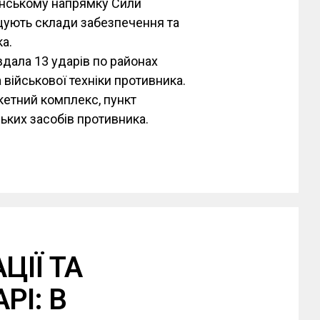
сонському напрямку Сили
щують склади забезпечення та
а.
вдала 13 ударів по районах
військової техніки противника.
кетний комплекс, пункт
ських засобів противника.
ЦІЇ ТА
РІ: В