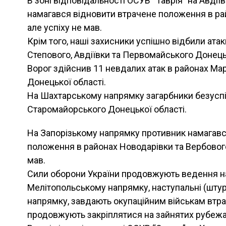
В зоні відповідальності ОСУВ “Таврія” на Авді
намагався відновити втрачене положення в рай
але успіху не мав.
Крім того, наші захисники успішно відбили атак
Степового, Авдіївки та Первомайського Донецьк
Ворог здійснив 11 невдалих атак в районах Ма
Донецької області.
На Шахтарському напрямку загарбники безуспі
Старомайорського Донецької області.
На Запорізькому напрямку противник намагавс
положення в районах Новодарівки та Вербового 
мав.
Сили оборони України продовжують ведення на
Мелітопольському напрямку, наступальні (штур
напрямку, завдають окупаційним військам втрат 
продовжують закріплятися на зайнятих рубежа