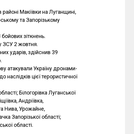
 районі Макіївки на Луганщині,
рському та Запорізькому
 бойових зіткнень.
у ЗСУ 2 жовтня.
йних ударів, здійснив 39
.
нову атакували Україну дронами-
о наслідків цієї терористичної
області; Білогорівка Луганської
іщіївка, Андріївка,
та Нива, Урожайне,
чка Запорізької області;
ької області.