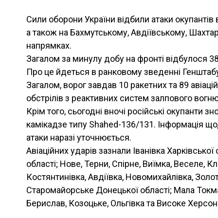
Сили оборони України відбили атаки окупантів в
а також на Бахмутському, Авдіївському, Шахта
напрямках.
Загалом за минулу добу на фронті відбулося 38
Про це йдеться в ранковому зведенні Генштаб
Загалом, ворог завдав 10 ракетних та 89 авіаці
обстрілів з реактивних систем залпового вогню
Крім того, сьогодні вночі російські окупанти з
камікадзе типу Shahed-136/131. Інформація щод
атаки наразі уточнюється.
Авіаційних ударів зазнали Іванівка Харківської 
області; Нове, Терни, Спірне, Виїмка, Веселе, Кл
Костянтинівка, Авдіївка, Новомихайлівка, Золо
Старомайорське Донецької області; Мала Токма
Берислав, Козоцьке, Ольгівка та Високе Херсонс