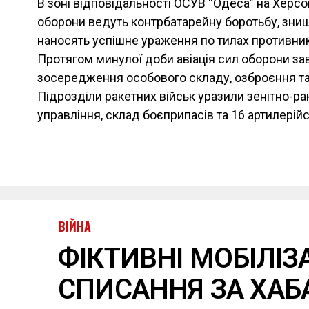
В зоні відповідальності ОСУВ “Одеса” на Хер
оборони ведуть контрбатарейну боротьбу, зни
наносять успішне ураження по тилах противник
Протягом минулої доби авіація сил оборони за
зосередження особового складу, озброєння та 
Підрозділи ракетних військ уразили зенітно-ра
управління, склад боєприпасів та 16 артилерій
ВІЙНА
ФІКТИВНІ МОБІЛІЗА
СПИСАННЯ ЗА ХАБА