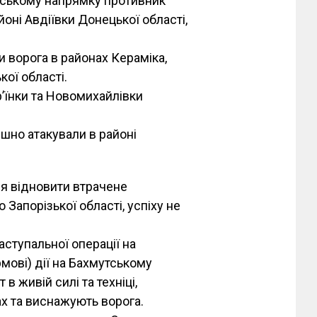
ївському напрямку противник
оні Авдіївки Донецької області,
и ворога в районах Кераміка,
ої області.
р’їнки та Новомихайлівки
шно атакували в районі
я відновити втрачене
Запорізької області, успіху не
ступальної операції на
мові) дії на Бахмутському
в живій силі та техніці,
х та виснажують ворога.