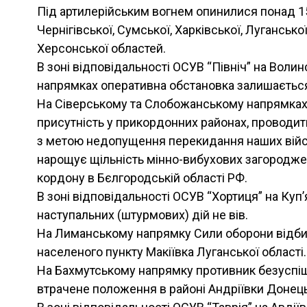
Під артилерійським вогнем опинилися понад 1
Чернігівської, Сумської, Харківської, Луганської
Херсонської областей.
В зоні відповідальності ОСУВ “Північ” на Воли
напрямках оперативна обстановка залишається 
На Сіверському та Слобожанському напрямках 
присутність у прикордонних районах, проводит
з метою недопущення перекидання наших війсь
нарощує щільність мінно-вибухових загородж
кордону в Бєлгородській області РФ.
В зоні відповідальності ОСУВ “Хортиця” на Ку
наступальних (штурмових) дій не вів.
На Лиманському напрямку Сили оборони відбил
населеного пункту Макіївка Луганської області.
На Бахмутському напрямку противник безуспі
втрачене положення в районі Андріївки Донець