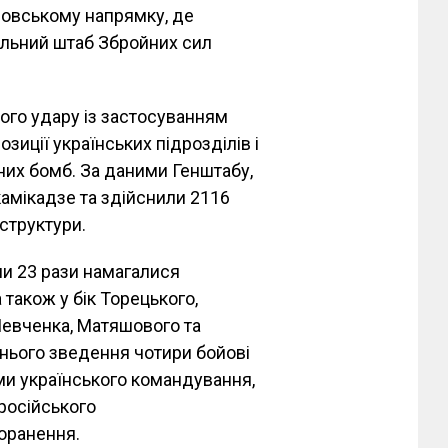
кровському напрямку, де
альний штаб Збройних сил
ного удару із застосуванням
позиції українських підрозділів і
них бомб. За даними Генштабу,
камікадзе та здійснили 2116
аструктури.
ли 23 рази намагалися
 також у бік Торецького,
Шевченка, Матяшового та
рнього зведення чотири бойові
ми українського командування,
 російського
оранення.