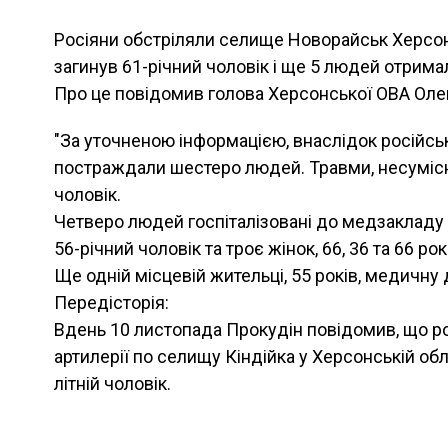
Росіяни обстріляли селище Новорайськ Херсонсь
загинув 61-річний чоловік і ще 5 людей отрима
Про це повiдомив голова Херсонської ОВА Оле
"За уточненою інформацією, внаслідок російсь
постраждали шестеро людей. Травми, несумісн
чоловік.
Четверо людей госпіталізовані до медзакладу у
56-річний чоловік та троє жінок, 66, 36 та 66 рок
Ще одній місцевій жительці, 55 років, медичну 
Передісторія:
Вдень 10 листопада Прокудін повідомив, що ро
артилерії по селищу Кіндійка у Херсонській обла
літній чоловік.