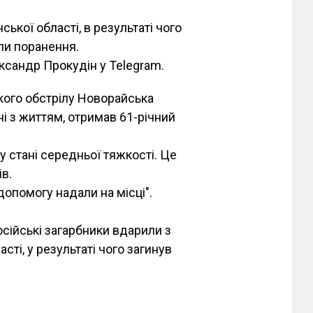
кої області, в результаті чого
ли поранення.
ксандр Прокудін у Telegram.
кого обстрілу Новорайська
і з життям, отримав 61-річний
 стані середньої тяжкості. Це
ів.
допомогу надали на місці".
сійські загарбники вдарили з
сті, у результаті чого загинув