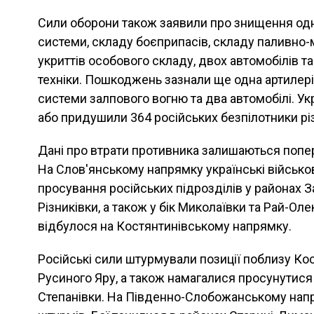
Сили оборони також заявили про знищення одні
системи, складу боєприпасів, складу паливно-м
укриттів особового складу, двох автомобілів т
техніки. Пошкоджень зазнали ще одна артилері
системи залпового вогню та два автомобілі. Ук
або придушили 364 російських безпілотники різ
Дані про втрати противника залишаються попе
На Слов'янському напрямку українські військо
просування російських підрозділів у районах З
Різниківки, а також у бік Миколаївки та Рай-Ол
відбулося на Костянтинівському напрямку.
Російські сили штурмували позиції поблизу Кост
Русиного Яру, а також намагалися просунутися
Степанівки. На Південно-Слобожанському напр