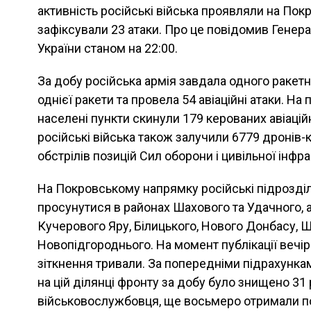
активність російські війська проявляли на По
зафіксували 23 атаки. Про це повідомив Генер
України станом на 22:00.
За добу російська армія завдала одного ракет
однієї ракети та провела 54 авіаційні атаки. На 
населені пункти скинули 179 керованих авіацій
російські війська також залучили 6779 дронів-
обстрілів позицій Сил оборони і цивільної інфр
На Покровському напрямку російські підрозді
просунутися в районах Шахового та Удачного, а
Кучерового Яру, Білицького, Нового Донбасу, 
Новопідгороднього. На момент публікації вечі
зіткнення тривали. За попередніми підрахунка
на цій ділянці фронту за добу було знищено 31
військовослужбовця, ще восьмеро отримали п