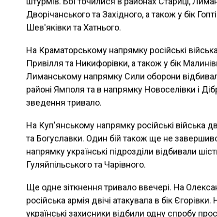
штурмів. Бої точилися в районах Стариці, Лиман
Дворічанського та Західного, а також у бік Гоптів
Шев'яківки та Хатнього.
На Краматорському напрямку російські війська
Привілля та Никифорівки, а також у бік Малинів
Лиманському напрямку Сили оборони відбивал
районі Ямполя та в напрямку Новоселівки і Ді
зведення тривало.
На Куп'янському напрямку російські війська дв
та Богуславки. Один бій також ще не завершив
напрямку українські підрозділи відбивали шість 
Гуляйпільського та Чарівного.
Ще одне зіткнення тривало ввечері. На Олекс
російська армія двічі атакувала в бік Єгорівки
українські захисники відбили одну спробу про