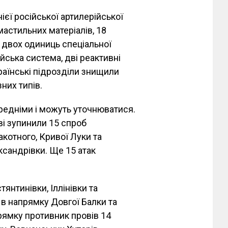
єї російської артилерійської
астильних матеріалів, 18
а двох одиниць спеціальної
йська система, дві реактивні
раїнські підрозділи знищили
них типів.
редніми і можуть уточнюватися.
ві зупинили 15 спроб
акотного, Кривої Луки та
ександрівки. Ще 15 атак
янтинівки, Іллінівки та
 в напрямку Довгої Балки та
ямку противник провів 14