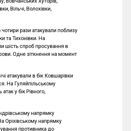
у, Вовчанських Хуторів,
ки, Вільчі, Волохівки,
 чотири рази атакували поблизу
ки та Тихонівки. На
и шість спроб просування в
брови. Одне зіткнення на момент
ічі атакували в бік Ковшарівки
ся. На Гуляйпільському
атак у бік Рівного,
андрівському напрямку
. На Оріхівському напрямку
сування противника до