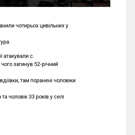
ранили чотирьох цивільних у
ура.
ії атакували с.
 чого загинув 52-річний
діївки, там поранені чоловіки
а чоловік 33 років у селі