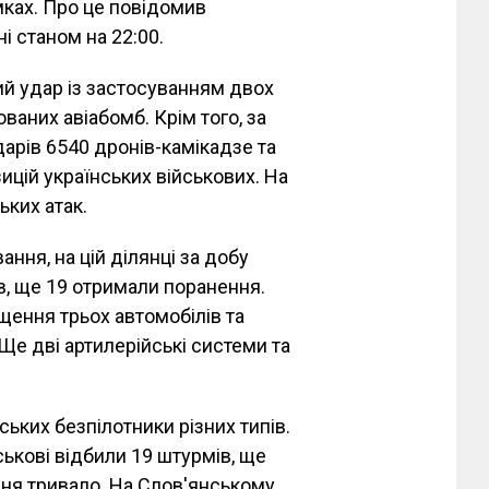
ках. Про це повідомив
 станом на 22:00.
ий удар із застосуванням двох
ованих авіабомб. Крім того, за
арів 6540 дронів-камікадзе та
зицій українських військових. На
ких атак.
ння, на цій ділянці за добу
в, ще 19 отримали поранення.
щення трьох автомобілів та
 Ще дві артилерійські системи та
ьких безпілотники різних типів.
ькові відбили 19 штурмів, ще
ння тривало. На Слов'янському