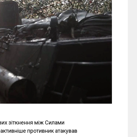
ових зіткнення між Силами
йактивніше противник атакував