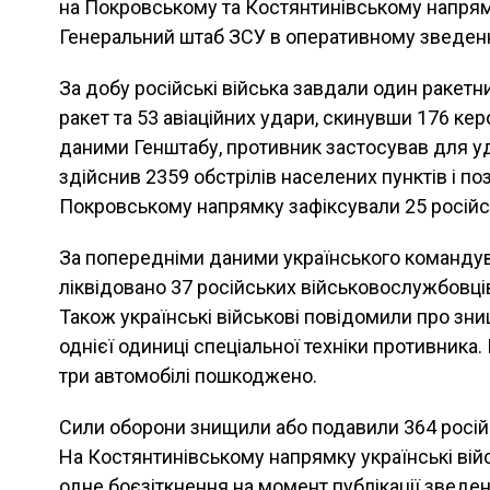
на Покровському та Костянтинівському напрям
Генеральний штаб ЗСУ в оперативному зведенні
За добу російські війська завдали один ракетн
ракет та 53 авіаційних удари, скинувши 176 кер
даними Генштабу, противник застосував для уд
здійснив 2359 обстрілів населених пунктів і по
Покровському напрямку зафіксували 25 російсь
За попередніми даними українського командува
ліквідовано 37 російських військовослужбовці
Також українські військові повідомили про зни
однієї одиниці спеціальної техніки противника.
три автомобілі пошкоджено.
Сили оборони знищили або подавили 364 російс
На Костянтинівському напрямку українські війс
одне боєзіткнення на момент публікації зведе