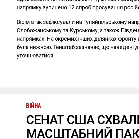
напрямку зупинено 12 спроб просування російс
Вісім атак зафіксували на Гуляйпільському напр
Слобожанському та Курському, а також Півд
напрямках. На окремих інших ділянках фронту 
була нижчою. Генштаб зазначає, що наведені д
уточнюватися.
ВІЙНА
СЕНАТ США СХВАЛ
МАСШТАБНИЙ ПАК