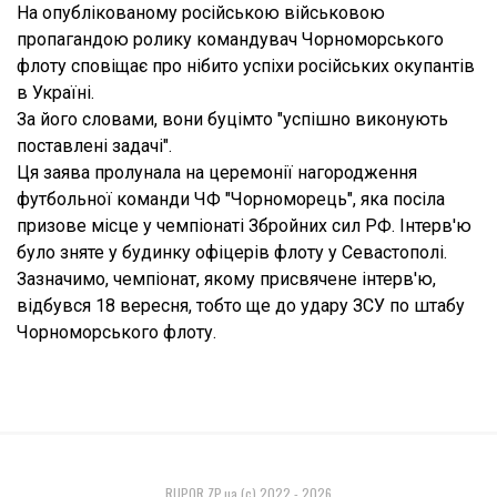
На опублікованому російською військовою
пропагандою ролику командувач Чорноморського
флоту сповіщає про нібито успіхи російських окупантів
в Україні.
За його словами, вони буцімто "успішно виконують
поставлені задачі".
Ця заява пролунала на церемонії нагородження
футбольної команди ЧФ "Чорноморець", яка посіла
призове місце у чемпіонаті Збройних сил РФ. Інтерв'ю
було зняте у будинку офіцерів флоту у Севастополі.
Зазначимо, чемпіонат, якому присвячене інтерв'ю,
відбувся 18 вересня, тобто ще до удару ЗСУ по штабу
Чорноморського флоту.
RUPOR.ZP.ua (c) 2022 - 2026