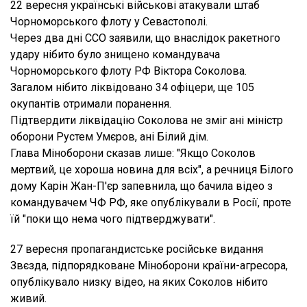
22 вересня українські військові атакували штаб
Чорноморського флоту у Севастополі.
Через два дні ССО заявили, що внаслідок ракетного
удару нібито було знищено командувача
Чорноморського флоту РФ Віктора Соколова.
Загалом нібито ліквідовано 34 офіцери, ще 105
окупантів отримали поранення.
Підтвердити ліквідацію Соколова не зміг ані міністр
оборони Рустем Умєров, ані Білий дім.
Глава Міноборони сказав лише: "Якщо Соколов
мертвий, це хороша новина для всіх", а речниця Білого
дому Карін Жан-П'єр запевнила, що бачила відео з
командувачем ЧФ РФ, яке опублікували в Росії, проте
їй "поки що нема чого підтверджувати".
27 вересня пропагандистське російське видання
Звєзда, підпорядковане Міноборони країни-агресора,
опублікувало низку відео, на яких Соколов нібито
живий.