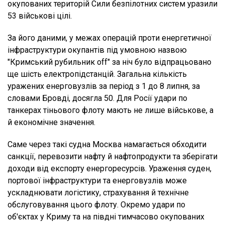
окупованих територій Сили безпілотних систем уразили
53 військові цілі.
За його даними, у межах операцій проти енергетичної
інфраструктури окупантів під умовною назвою
"Кримський рубильник off" за ніч було відпрацьовано
ще шість електропідстанцій. Загальна кількість
уражених енерговузлів за період з 1 до 8 липня, за
словами Бровді, досягла 50. Для Росії удари по
танкерах тіньового флоту мають не лише військове, а
й економічне значення.
Саме через такі судна Москва намагається обходити
санкції, перевозити нафту й нафтопродукти та зберігати
доходи від експорту енергоресурсів. Ураження суден,
портової інфраструктури та енерговузлів може
ускладнювати логістику, страхування й технічне
обслуговування цього флоту. Окремо удари по
об'єктах у Криму та на півдні тимчасово окупованих