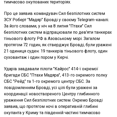
тимчасово окупованих територіях.
Про це заявив командувач Сил безпілотних систем
ЗСУ Роберт "Мадяр" Бровді у своєму Telegram-каналі.
За його словами, у ніч на 8 липня "Птахи" Сил
безпілотних систем відпрацювали по дев'яти танкерах
тіньового флоту РФ в Азовському морі. Загалом
протягом 72 годин, як стверджує Бровді, були уражені
21 одиниця суден: 19 танкерів тіньового флоту, один
суховантаж і один пором у Керчі.
Ударів завдавали пілоти "Кайрос" 414-ї окремої
бригади СБС "Птахи Мадяра", 413-го окремого полку
СБС "Рейд" та 1-го окремого центру СБС. За
повідомленням Бровді, усі цілі були уражені за
координації новоствореного Центру глибинного
ураження Сил безпілотних систем. Окремо Бровді
заявив, що протягом ночі в оперативній глибині
окупанта у Криму та південній частині тимчасово