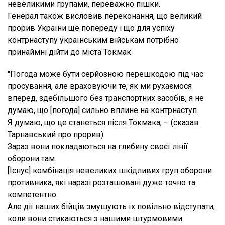
невеликими групами, переважно пішки.
Генерал також висловив переконання, що великий
прорив України ще попереду і що для успіху
контрнаступу українським військам потрібно
принаймні дійти до міста Токмак.
"Погода може бути серйозною перешкодою під час
просування, але враховуючи те, як ми рухаємося
вперед, здебільшого без транспортних засобів, я не
думаю, що [погода] сильно вплине на контрнаступ.
Я думаю, що це станеться після Токмака, – (сказав
Тарнавський про прорив).
Зараз вони покладаються на глибину своєї лінії
оборони там.
[Існує] комбінація невеликих шкідливих груп оборони
противника, які наразі розташовані дуже точно та
компетентно.
Але дії наших бійців змушують їх повільно відступати,
коли вони стикаються з нашими штурмовими