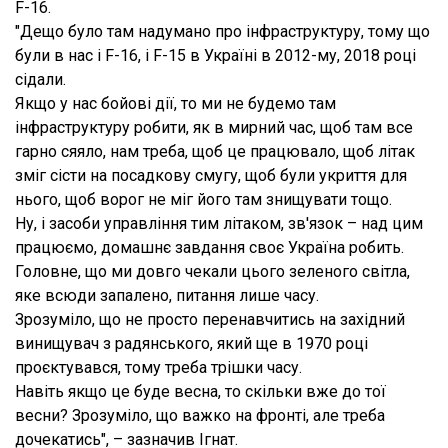
F-16.
"Дещо було там надумано про інфраструктуру, тому що
були в нас і F-16, і F-15 в Україні в 2012-му, 2018 році
сідали.
Якщо у нас бойові дії, то ми не будемо там
інфраструктуру робити, як в мирний час, щоб там все
гарно сяяло, нам треба, щоб це працювало, щоб літак
зміг сісти на посадкову смугу, щоб були укриття для
нього, щоб ворог не міг його там знищувати тощо.
Ну, і засоби управління тим літаком, зв'язок – над цим
працюємо, домашнє завдання своє Україна робить.
Головне, що ми довго чекали цього зеленого світла,
яке всюди запалено, питання лише часу.
Зрозуміло, що не просто перенавчитись на західний
винищувач з радянського, який ще в 1970 році
проєктувався, тому треба трішки часу.
Навіть якщо це буде весна, то скільки вже до тої
весни? Зрозуміло, що важко на фронті, але треба
дочекатись", – зазначив Ігнат.