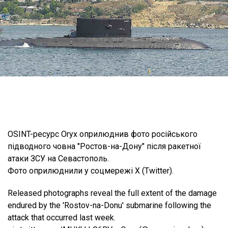
OSINT-ресурс Oryx оприлюднив фото російського
підводного човна "Ростов-на-Дону" після ракетної
атаки ЗСУ на Севастополь.
Фото оприлюднили у соцмережі X (Twitter).
Released photographs reveal the full extent of the damage
endured by the 'Rostov-na-Donu' submarine following the
attack that occurred last week.