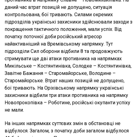
даний час втрат позицій не допущено, ситуація
контрольована, бої тривають. Силами окремих
підрозділів українські захисники здійснювали заходи з
покращення тактичного положення, мали успіх. Від
початку поточної доби російський агресор
найактивніший на Времівському напрямку. Тут
підрозділи Сил оборони відбили 8 та продовжують
стримувати ще дві атаки противника на напрямках
Микільське – Костянтинівка, Солодке – Костянтинівка,
Завітне Бажання – Старомайорське, Володине –
Старомайорське. Втрат наших позицій не допущено,
бої тривають. На Оріхівському напрямку українські
захисники відбили три атаки противника на напрямку
Новопрокопівка – Роботине, російські окупанти успіху
не мали.
На інших напрямках суттєвих змін в обстановці не
відбулося. Загалом, з початку доби загалом відбулося