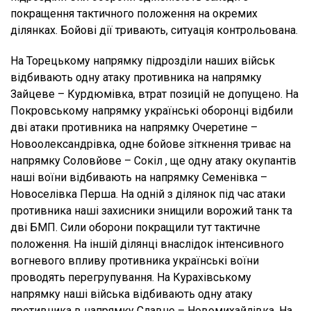
покращення тактичного положення на окремих
ділянках. Бойові дії тривають, ситуація контрольована.
На Торецькому напрямку підрозділи наших військ
відбивають одну атаку противника на напрямку
Зайцеве – Курдюмівка, втрат позицій не допущено. На
Покровському напрямку українські оборонці відбили
дві атаки противника на напрямку Очеретине –
Новоолександрівка, одне бойове зіткнення триває на
напрямку Соловйове – Сокіл , ще одну атаку окупантів
наші воїни відбивають на напрямку Семенівка –
Новоселівка Перша. На одній з ділянок під час атаки
противника наші захисники знищили ворожий танк та
дві БМП. Сили оборони покращили тут тактичне
положення. На іншій ділянці внаслідок інтенсивного
вогневого впливу противника українські воїни
проводять перегрупування. На Курахівському
напрямку наші війська відбивають одну атаку
противника в напрямку Славне – Новомихайлівка. На