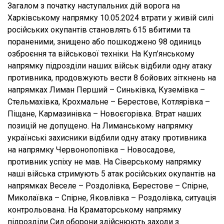
Загалом з початку наступальних дій ворога на
Харківському напрямку 10.05.2024 втрати у живій силі
російських окупантів становлять 615 вбитими та
пораненими, знищено або пошкоджено 98 одиниць
озброєння та військової техніки. На Куп’янському
напрямку підрозділи наших військ відбили одну атаку
противника, продовжують вести 8 бойових зіткнень на
напрямках Лиман Перший – Синьківка, Куземівка –
Стельмахівка, Крохмальне – Берестове, Котлярівка –
Піщане, Кармазинівка – Новоєгорівка. Втрат наших
позицій не допущено. На Лиманському напрямку
українські захисники відбили одну атаку противника
на напрямку Червонопопівка – Новосадове,
противник успіху не мав. На Сіверському напрямку
наші війська стримують 5 атак російських окупантів на
напрямках Веселе – Роздолівка, Берестове – Спірне,
Миколаївка – Спірне, Яковлівка – Роздолівка, ситуація
контрольована. На Краматорському напрямку
підрозділи Сил оборони здійснюють заходи з