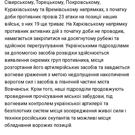
Сіверському, Торецькому, Покровському,
Курахівському та Времівському напрямках, з початку
доби противник провів 23 атаки на позиції наших
військ, з них 19 ще триває. На Харківському напрямку
противник активних дій з початку доби не проводив,
намагається закріпитися на досягнутому рубежі та
здійснює перегрупування. Українськими підрозділами
за допомогою засобів розвідки здійснюється
виявлення окремих груп противника, місця
розгортання його артилерійських засобів та завдається
вогневе ураження з метою недопущення накопичення
ворогом сил і засобів в північній частині міста
Вовчанськ. Крім того, наші підрозділи продовжують
проведення прочісування міської забудови, під
вогневим контролем української артилерії та
безпілотних систем місця зосередження живої сили і
техніки російських окупантів та можливі місця
обладнання ворожих позицій.