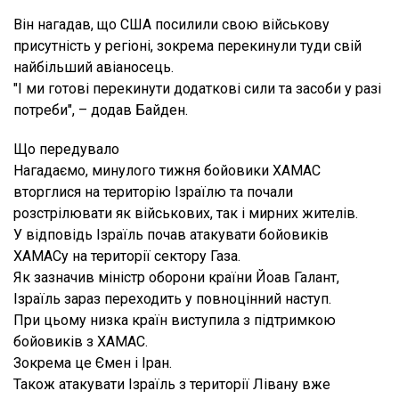
Він нагадав, що США посилили свою військову
присутність у регіоні, зокрема перекинули туди свій
найбільший авіаносець.
"І ми готові перекинути додаткові сили та засоби у разі
потреби", – додав Байден.
Що передувало
Нагадаємо, минулого тижня бойовики ХАМАС
вторглися на територію Ізраїлю та почали
розстрілювати як військових, так і мирних жителів.
У відповідь Ізраїль почав атакувати бойовиків
ХАМАСу на території сектору Газа.
Як зазначив міністр оборони країни Йоав Галант,
Ізраїль зараз переходить у повноцінний наступ.
При цьому низка країн виступила з підтримкою
бойовиків з ХАМАС.
Зокрема це Ємен і Іран.
Також атакувати Ізраїль з території Лівану вже