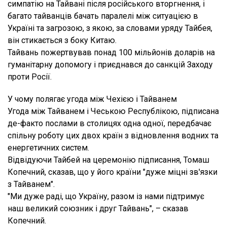
симпатію на Тайвані після російського вторгнення, і
багато тайванців бачать паралелі між ситуацією в
Україні та загрозою, з якою, за словами уряду Тайбея,
він стикається з боку Китаю.
Тайвань пожертвував понад 100 мільйонів доларів на
гуманітарну допомогу і приєднався до санкцій Заходу
проти Росії.
У чому полягає угода між Чехією і Тайванем
Угода між Тайванем і Чеською Республікою, підписана
де-факто послами в столицях одна одної, передбачає
спільну роботу цих двох країн з відновлення водних та
енергетичних систем.
Відвідуючи Тайбей на церемонію підписання, Томаш
Копечний, сказав, що у його країни "дуже міцні зв'язки
з Тайванем".
"Ми дуже раді, що Україну, разом із нами підтримує
наш великий союзник і друг Тайвань", – сказав
Копечний.