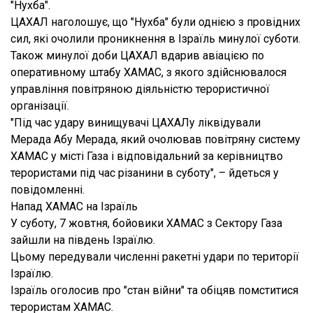
"Нухба".
ЦАХАЛ наголошує, що "Нухба" були однією з провідних
сил, які очолили проникнення в Ізраїль минулої суботи.
Також минулої доби ЦАХАЛ вдарив авіацією по
оперативному штабу ХАМАС, з якого здійснювалося
управління повітряною діяльністю терористичної
організації.
"Під час удару винищувачі ЦАХАЛу ліквідували
Мерада Абу Мерада, який очолював повітряну систему
ХАМАС у місті Газа і відповідальний за керівництво
терористами під час різанини в суботу", – йдеться у
повідомленні.
Напад ХАМАС на Ізраїль
У суботу, 7 жовтня, бойовики ХАМАС з Сектору Газа
зайшли на південь Ізраїлю.
Цьому передували численні ракетні удари по території
Ізраїлю.
Ізраїль оголосив про "стан війни" та обіцяв помститися
терористам ХАМАС.