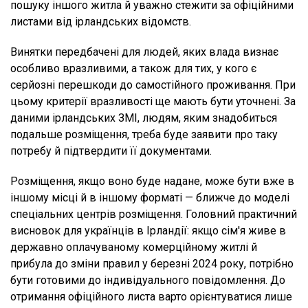
пошуку іншого житла й уважно стежити за офіційними
листами від ірландських відомств.
Винятки передбачені для людей, яких влада визнає
особливо вразливими, а також для тих, у кого є
серйозні перешкоди до самостійного проживання. При
цьому критерії вразливості ще мають бути уточнені. За
даними ірландських ЗМІ, людям, яким знадобиться
подальше розміщення, треба буде заявити про таку
потребу й підтвердити її документами.
Розміщення, якщо воно буде надане, може бути вже в
іншому місці й в іншому форматі — ближче до моделі
спеціальних центрів розміщення. Головний практичний
висновок для українців в Ірландії: якщо сім'я живе в
державно оплачуваному комерційному житлі й
прибула до зміни правил у березні 2024 року, потрібно
бути готовими до індивідуального повідомлення. До
отримання офіційного листа варто орієнтуватися лише