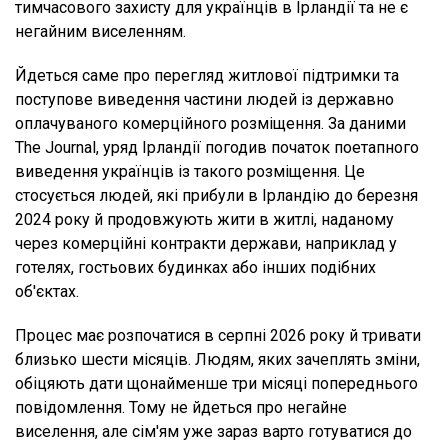
тимчасового захисту для українців в Ірландії та не є
негайним виселенням.
Йдеться саме про перегляд житлової підтримки та
поступове виведення частини людей із державно
оплачуваного комерційного розміщення. За даними
The Journal, уряд Ірландії погодив початок поетапного
виведення українців із такого розміщення. Це
стосується людей, які прибули в Ірландію до березня
2024 року й продовжують жити в житлі, наданому
через комерційні контракти держави, наприклад у
готелях, гостьових будинках або інших подібних
об'єктах.
Процес має розпочатися в серпні 2026 року й тривати
близько шести місяців. Людям, яких зачеплять зміни,
обіцяють дати щонайменше три місяці попереднього
повідомлення. Тому не йдеться про негайне
виселення, але сім'ям уже зараз варто готуватися до