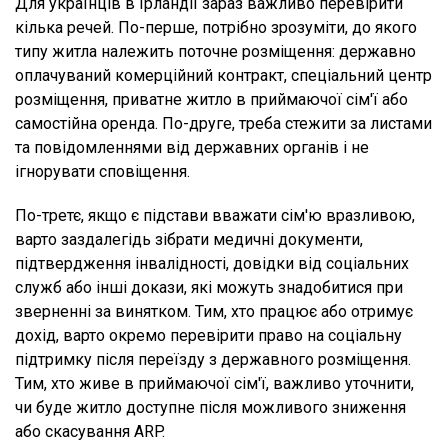
Для українців в Ірландії зараз важливо перевірити
кілька речей. По-перше, потрібно зрозуміти, до якого
типу житла належить поточне розміщення: державно
оплачуваний комерційний контракт, спеціальний центр
розміщення, приватне житло в приймаючої сім'ї або
самостійна оренда. По-друге, треба стежити за листами
та повідомленнями від державних органів і не
ігнорувати сповіщення.
По-третє, якщо є підстави вважати сім'ю вразливою,
варто заздалегідь зібрати медичні документи,
підтвердження інвалідності, довідки від соціальних
служб або інші докази, які можуть знадобитися при
зверненні за винятком. Тим, хто працює або отримує
дохід, варто окремо перевірити право на соціальну
підтримку після переїзду з державного розміщення.
Тим, хто живе в приймаючої сім'ї, важливо уточнити,
чи буде житло доступне після можливого зниження
або скасування ARP.