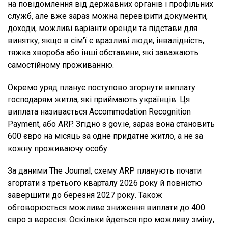
на повідомлення від державних органів і профільних
служб, але вже зараз можна перевірити документи,
доходи, можливі варіанти оренди та підстави для
винятку, якщо в сім'ї є вразливі люди, інвалідність,
тяжка хвороба або інші обставини, які заважають
самостійному проживанню.
Окремо уряд планує поступово згорнути виплату
господарям житла, які приймають українців. Ця
виплата називається Accommodation Recognition
Payment, або ARP. Згідно з gov.ie, зараз вона становить
600 євро на місяць за одне придатне житло, а не за
кожну проживаючу особу.
За даними The Journal, схему ARP планують почати
згортати з третього кварталу 2026 року й повністю
завершити до березня 2027 року. Також
обговорюється можливе зниження виплати до 400
євро з вересня. Оскільки йдеться про можливу зміну,