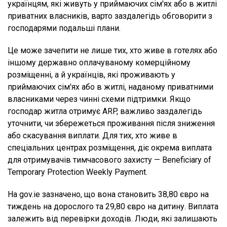
українцям, які живуть у приймаючих сім'ях або в житлі
приватних власників, варто заздалегідь обговорити з
господарями подальші плани.
Це може зачепити не лише тих, хто живе в готелях або
іншому державно оплачуваному комерційному
розміщенні, а й українців, які проживають у
приймаючих сім'ях або в житлі, наданому приватними
власниками через чинні схеми підтримки. Якщо
господар житла отримує ARP, важливо заздалегідь
уточнити, чи збережеться проживання після зниження
або скасування виплати. Для тих, хто живе в
спеціальних центрах розміщення, діє окрема виплата
для отримувачів тимчасового захисту — Beneficiary of
Temporary Protection Weekly Payment.
На gov.ie зазначено, що вона становить 38,80 євро на
тиждень на дорослого та 29,80 євро на дитину. Виплата
залежить від перевірки доходів. Люди, які залишають