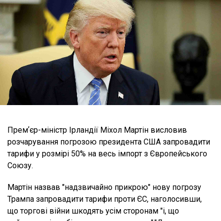
Премʼєр-міністр Ірландії Міхол Мартін висловив
розчарування погрозою президента США запровадити
тарифи у розмірі 50% на весь імпорт з Європейського
Союзу.
Мартін назвав "надзвичайно прикрою" нову погрозу
Трампа запровадити тарифи проти ЄС, наголосивши,
що торгові війни шкодять усім сторонам "і, що