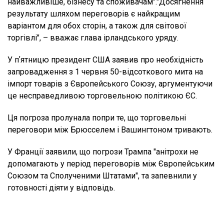
найважливіше, бізнесу та споживачам"."Досягнення
результату шляхом переговорів є найкращим
варіантом для обох сторін, а також для світової
торгівлі", – вважає глава ірландського уряду.
У пʼятницю президент США заявив про необхідність
запровадження з 1 червня 50-відсоткового мита на
імпорт товарів з Європейського Союзу, аргументуючи
це несправедливою торговельною політикою ЄС.
Ця погроза пролунала попри те, що торговельні
переговори між Брюсселем і Вашингтоном тривають.
У Франції заявили, що погрози Трампа "анітрохи не
допомагають у період переговорів між Європейським
Союзом та Сполученими Штатами", та запевнили у
готовності діяти у відповідь.