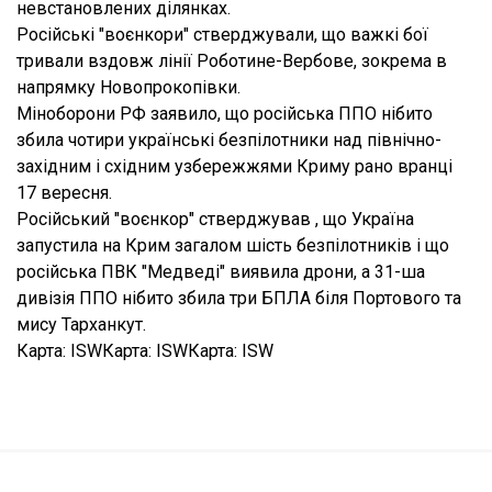
невстановлених ділянках.
Російські "воєнкори" стверджували, що важкі бої
тривали вздовж лінії Роботине-Вербове, зокрема в
напрямку Новопрокопівки.
Міноборони РФ заявило, що російська ППО нібито
збила чотири українські безпілотники над північно-
західним і східним узбережжями Криму рано вранці
17 вересня.
Російський "воєнкор" стверджував , що Україна
запустила на Крим загалом шість безпілотників і що
російська ПВК "Медведі" виявила дрони, а 31-ша
дивізія ППО нібито збила три БПЛА біля Портового та
мису Тарханкут.
Карта: ISWКарта: ISWКарта: ISW