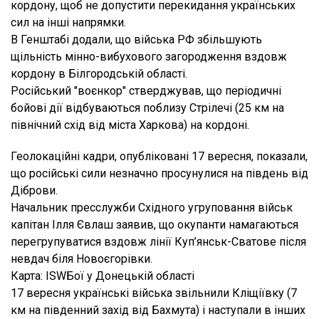
кордону, щоб не допустити перекидання українських
сил на інші напрямки.
В Генштабі додали, що війська РФ збільшують
щільність мінно-вибухового загородження вздовж
кордону в Білгородській області.
Російський "воєнкор" стверджував, що періодичні
бойові дії відбуваються поблизу Стрілечі (25 км на
північний схід від міста Харкова) на кордоні.
Геолокаційні кадри, опубліковані 17 вересня, показали,
що російські сили незначно просунулися на південь від
Діброви.
Начальник пресслужби Східного угруповання військ
капітан Ілля Євлаш заявив, що окупанти намагаються
перегрупуватися вздовж лінії Куп’янськ-Сватове після
невдач біля Новоєгорівки.
Карта: ISWБої у Донецькій області
17 вересня українські війська звільнили Кліщіївку (7
км на південний захід від Бахмута) і наступали в інших