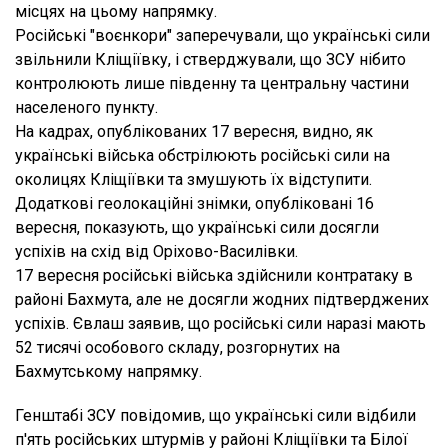
місцях на цьому напрямку.
Російські "воєнкори" заперечували, що українські сили
звільнили Кліщіївку, і стверджували, що ЗСУ нібито
контролюють лише південну та центральну частини
населеного пункту.
На кадрах, опублікованих 17 вересня, видно, як
українські війська обстрілюють російські сили на
околицях Кліщіївки та змушують їх відступити.
Додаткові геолокаційні знімки, опубліковані 16
вересня, показують, що українські сили досягли
успіхів на схід від Оріхово-Василівки.
17 вересня російські війська здійснили контратаку в
районі Бахмута, але не досягли жодних підтверджених
успіхів. Євлаш заявив, що російські сили наразі мають
52 тисячі особового складу, розгорнутих на
Бахмутському напрямку.
Генштабі ЗСУ повідомив, що українські сили відбили
п'ять російських штурмів у районі Кліщіївки та Білої