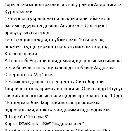
Гори, а також контратаки росіян у районі Андріївки та
Курдюмівки.
17 вересня українські сили здійснили обмежені
наземні удари на ділянці Авдіївка – Донецьк і
просунулися вперед.
Геолокаційні кадри, опубліковані 16 вересня,
показують, що українці просунулися на схід від
Красногорівки.
У Генштабі України повідомили, що російські війська
вели безуспішні наступальні дії поблизу Авдіївки,
Сіверного та Мар’їнки.
Речник об’єднаного пресцентру Сил оборони
Таврійського напрямку полковник Олександр Штупун
заявив, що російські сили щодня проводять від 10 до
15 штурмів біля Мар’їнки мотострілковими
підрозділами, а також зведеними підрозділами
"Шторм" і "Шторм-З".
Карта: ISWКарта: ISW"Південна вісь"
Російські джерела, у тому числі Міноборони РФ